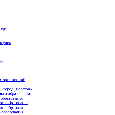
туре
акупок
ми
х организаций
 «город Шелехов»
ого образования
образования
го образования
го образования
 образования