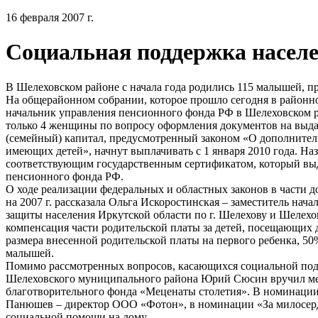
16 февраля 2007 г.
Социальная поддержка насел
В Шелеховском районе с начала года родились 115 малышей, 
На общерайонном собрании, которое прошло сегодня в районн
начальник управления пенсионного фонда РФ в Шелеховском р
только 4 женщины по вопросу оформления документов на выда
(семейный) капитал, предусмотренный законом «О дополнител
имеющих детей», начнут выплачивать с 1 января 2010 года. Н
соответствующим государственным сертификатом, который выд
пенсионного фонда РФ.
О ходе реализации федеральных и областных законов в части д
на 2007 г. рассказала Ольга Искоростинская – заместитель на
защиты населения Иркутской области по г. Шелехову и Шелехов
компенсация части родительской платы за детей, посещающих д
размера внесенной родительской платы на первого ребенка, 50
малышей.
Помимо рассмотренных вопросов, касающихся социальной под
Шелеховского муниципального района Юрий Сюсин вручил ме
благотворительного фонда «Меценаты столетия». В номинации
Панюшев – директор ООО «Фотон», в номинации «За милосерд
социальной помощи на дому.