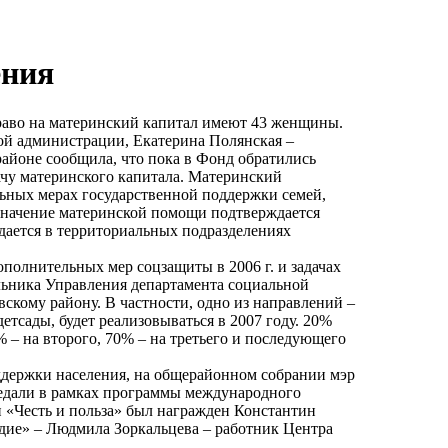
ения
право на материнский капитал имеют 43 женщины.
ой администрации, Екатерина Полянская –
айоне сообщила, что пока в Фонд обратились
чу материнского капитала. Материнский
ьных мерах государственной поддержки семей,
азначение материнской помощи подтверждается
ается в территориальных подразделениях
ополнительных мер соцзащиты в 2006 г. и задачах
чальника Управления департамента социальной
скому району. В частности, одно из направлений –
етсады, будет реализовываться в 2007 году. 20%
% – на второго, 70% – на третьего и последующего
держки населения, на общерайонном собрании мэр
дали в рамках программы международного
 «Честь и польза» был награжден Константин
ие» – Людмила Зоркальцева – работник Центра