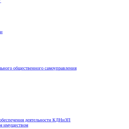
"
ии
льного общественного самоуправления
 обеспечения деятельности КДНиЗП
м имуществом