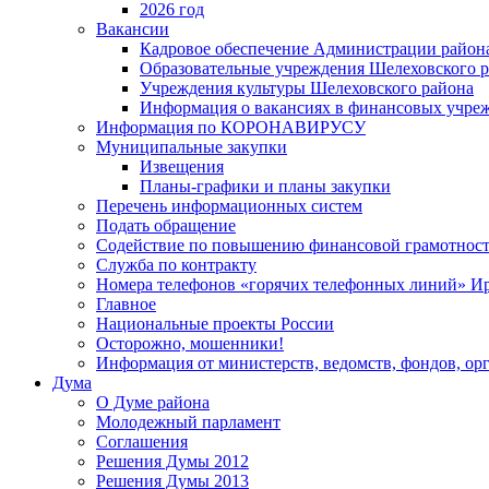
2026 год
Вакансии
Кадровое обеспечение Администрации район
Образовательные учреждения Шелеховского 
Учреждения культуры Шелеховского района
Информация о вакансиях в финансовых учре
Информация по КОРОНАВИРУСУ
Муниципальные закупки
Извещения
Планы-графики и планы закупки
Перечень информационных систем
Подать обращение
Содействие по повышению финансовой грамотност
Служба по контракту
Номера телефонов «горячих телефонных линий» Ир
Главное
Национальные проекты России
Осторожно, мошенники!
Информация от министерств, ведомств, фондов, ор
Дума
О Думе района
Молодежный парламент
Соглашения
Решения Думы 2012
Решения Думы 2013