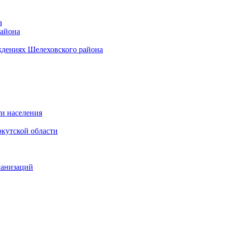
а
района
ждениях Шелеховского района
и населения
кутской области
ганизаций