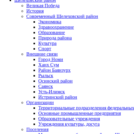
Шелеховский район
Великая Победа
История
Современный Шелеховский район
Экономика
Здравоохранение
Образование
Природа района
Культура
Спорт
Внешние связи
Город Номи
Ханх Сум
Район Баянзурх
Рыльск
Осинский район
Саянск
Усть-Илимск
Истринский район
Организации
Территориальные подразделения федеральных
Основные промышленные предприятия
Образовательные учреждения
Учреждения культуры, досуга
Поселения