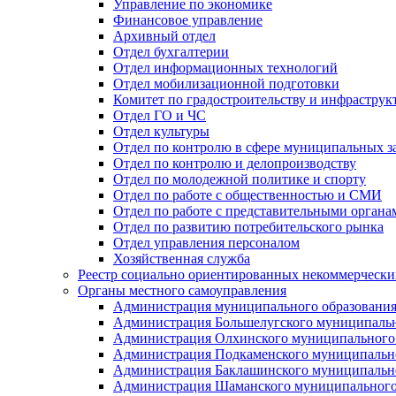
Управление по экономике
Финансовое управление
Архивный отдел
Отдел бухгалтерии
Отдел информационных технологий
Отдел мобилизационной подготовки
Комитет по градостроительству и инфраструк
Отдел ГО и ЧС
Отдел культуры
Отдел по контролю в сфере муниципальных з
Отдел по контролю и делопроизводству
Отдел по молодежной политике и спорту
Отдел по работе с общественностью и СМИ
Отдел по работе с представительными органа
Отдел по развитию потребительского рынка
Отдел управления персоналом
Хозяйственная служба
Реестр социально ориентированных некоммерчески
Органы местного самоуправления
Администрация муниципального образования
Администрация Большелугского муниципальн
Администрация Олхинского муниципального 
Администрация Подкаменского муниципально
Администрация Баклашинского муниципально
Администрация Шаманского муниципального