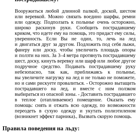
Вооружиться любой длинной палкой, доской, шестом
или веревкой. Можно связать воедино шарфы, ремни
или одежду. Подползать к полынье очень осторожно,
широко раскинув руки. Сообщить пострадавшему
криком, что идете ему на помощь, это придаст ему силы,
уверенность. Если Вы не один, то, лечь на лед
и двигаться друг за другом. Подложить под себя лыжи,
фанеру или доску, чтобы увеличить площадь опоры
и ползти на них. За 3–4 метра протянуть пострадавшему
шест, доску, кинуть веревку или шарф или любое другое
подручное средство. Подавать пострадавшему руку
небезопасно, так как, приближаясь к полынье,
вы увеличите нагрузку на лед и не только не поможете,
но и сами рискуете провалиться. - Осторожно вытащить
пострадавшего на лед, и вместе с ним ползком
выбираться из опасной зоны. - Доставить пострадавшего
в теплое (отапливаемое) помещение. Оказать ему
помощь: снять и отжать всю одежду, по возможности
переодеть в сухую одежду и укутать полиэтиленом
(возникнет эффект парника)., Вызвать скорую помощь.
Правила поведения на льду: