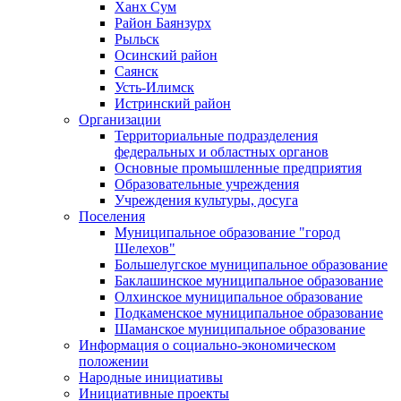
Ханх Сум
Район Баянзурх
Рыльск
Осинский район
Саянск
Усть-Илимск
Истринский район
Организации
Территориальные подразделения
федеральных и областных органов
Основные промышленные предприятия
Образовательные учреждения
Учреждения культуры, досуга
Поселения
Муниципальное образование "город
Шелехов"
Большелугское муниципальное образование
Баклашинское муниципальное образование
Олхинское муниципальное образование
Подкаменское муниципальное образование
Шаманское муниципальное образование
Информация о социально-экономическом
положении
Народные инициативы
Инициативные проекты