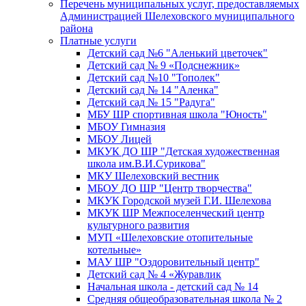
Перечень муниципальных услуг, предоставляемых
Администрацией Шелеховского муниципального
района
Платные услуги
Детский сад №6 "Аленький цветочек"
Детский сад № 9 «Подснежник»
Детский сад №10 "Тополек"
Детский сад № 14 "Аленка"
Детский сад № 15 "Радуга"
МБУ ШР спортивная школа "Юность"
МБОУ Гимназия
МБОУ Лицей
МКУК ДО ШР "Детская художественная
школа им.В.И.Сурикова"
МКУ Шелеховский вестник
МБОУ ДО ШР "Центр творчества"
МКУК Городской музей Г.И. Шелехова
МКУК ШР Межпоселенческий центр
культурного развития
МУП «Шелеховские отопительные
котельные»
МАУ ШР "Оздоровительный центр"
Детский сад № 4 «Журавлик
Начальная школа - детский сад № 14
Средняя общеобразовательная школа № 2