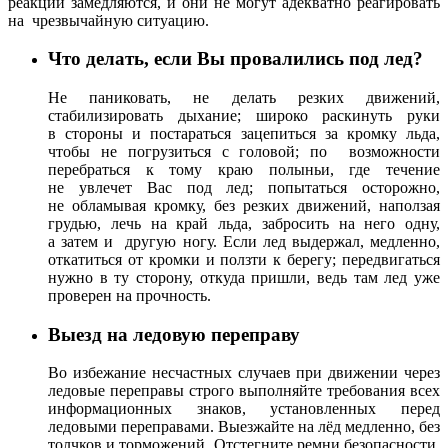
реакции замедляются, и они не могут адекватно реагировать
на чрезвычайную ситуацию.
Что делать, если Вы провалились под лед?
Не паниковать, не делать резких движений,
стабилизировать дыхание; широко раскинуть руки
в стороны и постараться зацепиться за кромку льда,
чтобы не погрузиться с головой; по возможности
перебраться к тому краю полыньи, где течение
не увлечет Вас под лед; попытаться осторожно,
не обламывая кромку, без резких движений, наползая
грудью, лечь на край льда, забросить на него одну,
а затем и другую ногу. Если лед выдержал, медленно,
откатиться от кромки и ползти к берегу; передвигаться
нужно в ту сторону, откуда пришли, ведь там лед уже
проверен на прочность.
Выезд на ледовую переправу
Во избежание несчастных случаев при движении через
ледовые переправы строго выполняйте требования всех
информационных знаков, установленных перед
ледовыми переправами. Выезжайте на лёд медленно, без
толчков и торможений. Отстегните ремни безопасности.