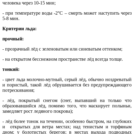
человека через 10-15 мин;
- при температуре воды -2°С – смерть может наступить через
5-8 мин.
Критерии льда:
прочный:
- прозрачный лёд с зеленоватым или синеватым оттенком;
- на открытом бесснежном пространстве лёд всегда толще.
тонкий:
- цвет льда молочно-мутный, серый лёд, обычно ноздреватый
и пористый, такой лёд обрушивается без предупреждающего
потрескивания;
- лёд, покрытый снегом (снег, выпавший на только что
образовавшийся лёд, помимо того, что маскирует полыньи,
замедляет рост ледяного покрова);
- лёд более тонок на течении, особенно быстром, на глубоких
и открытых для ветра местах; над тенистым и торфяным
дном; у болотистых берегов; в местах выхода подводных