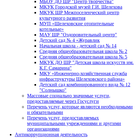
МБОУ ДО ШР "Центр творчества"
МКУК Городской музей Г.И. Шелехова
МКУК ШР Межпоселенческий центр
культурного развития
МУП «Шелеховские отопительные
котельные»
МАУ ШР "Оздоровительный центр"
Детский сад № 4 «Журавлик
Начальная школа - детский сад № 14
Средняя общеобразовательная школа № 2
Средняя общеобразовательная школа № 5
МКУК ДО ШР "Детская школа искусств им.
К.Г. Самарина"
МКУ «Инженерно-хозяйственная служба
инфраструктуры Шелеховского района»
Детский сад комбинированного вида № 12
"Солнышко"
Массовые социально значимые услуги,
предоставляемые через Госуслуги
Перечень услуг, которые являются необходимыми
и обязательными
Перечень услуг, предоставляемых
муниципальными учреждениями и другими
организациями
Антикоррупционная деятельность