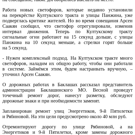
Работа новых светофоров, которые недавно установили
на перекрёстке Култукского тракта и улицы Панжина, уже
подверглась критике жителей. Но во время совещания Арсен
Саакян сообщил, что светофор отрегулировали, изменив
интервал движения. Теперь по Култукскому тракту
сигнальные огни работают на 15 секунд дольше, с улицы
Панжина на 10 секунд меньше, а стрелки горят больше
на 5 секунд.
- Нужен комплексный подход. На Култукском тракте много
светофоров, наладим их общую работу, чтобы они работали
в системе. Займёмся этим, будем настраивать вручную, –
уточнил Арсен Саакян.
О дорожных работах в Баклашах рассказал представитель
администрации Баклашинского МО. Весной проведут
точечный ремонт дорог, нанесут разметку, обследуют
дорожные знаки и при необходимости заменят.
Запланирован ремонт улиц Энергетиков, 9-й Пятилетки
и Рябиновой. На эти цели предусмотрено около 40 млн руб.
Отремонтируют дорогу по улице Рябиновой, а на
Энергетиков и 9-й Пятилетки, кроме замены дорожного