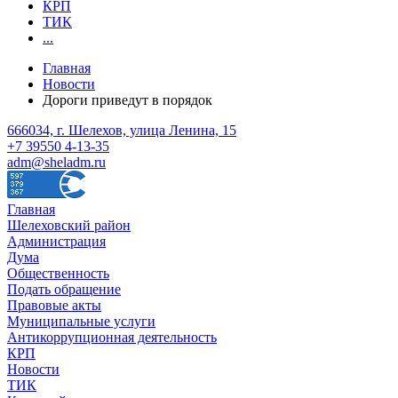
КРП
ТИК
...
Главная
Новости
Дороги приведут в порядок
666034, г. Шелехов, улица Ленина, 15
+7 39550 4-13-35
adm@sheladm.ru
Главная
Шелеховский район
Администрация
Дума
Общественность
Подать обращение
Правовые акты
Муниципальные услуги
Антикоррупционная деятельность
КРП
Новости
ТИК