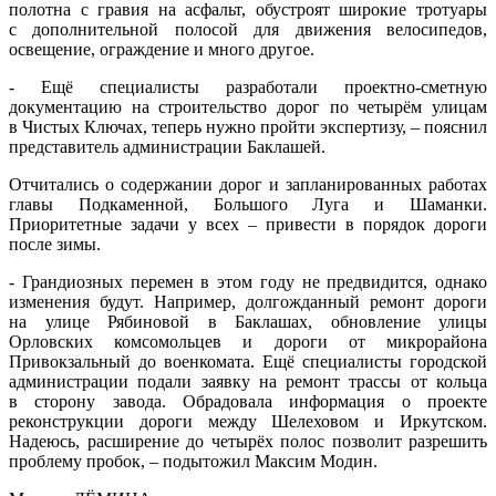
полотна с гравия на асфальт, обустроят широкие тротуары
с дополнительной полосой для движения велосипедов,
освещение, ограждение и много другое.
- Ещё специалисты разработали проектно-сметную
документацию на строительство дорог по четырём улицам
в Чистых Ключах, теперь нужно пройти экспертизу, – пояснил
представитель администрации Баклашей.
Отчитались о содержании дорог и запланированных работах
главы Подкаменной, Большого Луга и Шаманки.
Приоритетные задачи у всех – привести в порядок дороги
после зимы.
- Грандиозных перемен в этом году не предвидится, однако
изменения будут. Например, долгожданный ремонт дороги
на улице Рябиновой в Баклашах, обновление улицы
Орловских комсомольцев и дороги от микрорайона
Привокзальный до военкомата. Ещё специалисты городской
администрации подали заявку на ремонт трассы от кольца
в сторону завода. Обрадовала информация о проекте
реконструкции дороги между Шелеховом и Иркутском.
Надеюсь, расширение до четырёх полос позволит разрешить
проблему пробок, – подытожил Максим Модин.