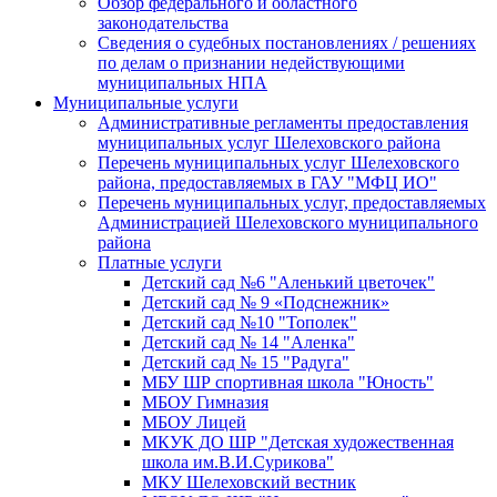
Обзор федерального и областного
законодательства
Сведения о судебных постановлениях / решениях
по делам о признании недействующими
муниципальных НПА
Муниципальные услуги
Административные регламенты предоставления
муниципальных услуг Шелеховского района
Перечень муниципальных услуг Шелеховского
района, предоставляемых в ГАУ "МФЦ ИО"
Перечень муниципальных услуг, предоставляемых
Администрацией Шелеховского муниципального
района
Платные услуги
Детский сад №6 "Аленький цветочек"
Детский сад № 9 «Подснежник»
Детский сад №10 "Тополек"
Детский сад № 14 "Аленка"
Детский сад № 15 "Радуга"
МБУ ШР спортивная школа "Юность"
МБОУ Гимназия
МБОУ Лицей
МКУК ДО ШР "Детская художественная
школа им.В.И.Сурикова"
МКУ Шелеховский вестник