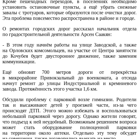
Кроме пешеходных переходов, в поселениях необходимо
установить остановочные пункты, а ещё убрать снежные
завалы с тротуаров, которые образуются после очистки дорог.
Эта проблема повсеместно распространена в районе и городе.
О ремонтах городских дорог рассказал начальник отдела
по градостроительной деятельности Арсен Саакян:
- В этом году начнём работы на улице Заводской, а также
на Орловских комсомольцев, на участке от Центра занятости
до Кочубея будет двустороннее движение, также заменим
коммуникации.
Ещё обновят 700 метров дороги от перекрёстка
в микрорайоне Привокзальный до военкомата, а отсюда
начнут ремонт до улицы Индустриальной и кремниевого
завода. Протяжённость этого участка 1,6 км.
Обсудили проблему с парковкой возле гимназии. Родители
так и высаживают детей у проезжей части, из-за чего
происходят ДТП. Этого можно избежать и воспользоваться
небольшой парковкой через дорогу. Однако жители говорят,
что подъезд к ней неудобный. Возможным решением вопроса
может стать оборудование полноценной парковки
на территории около аптеки. Отдельно эту тему обсудят
на совещании, также договорились выехать на место.