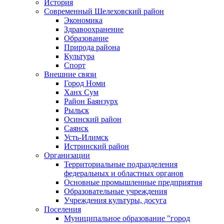
История
Современный Шелеховский район
Экономика
Здравоохранение
Образование
Природа района
Культура
Спорт
Внешние связи
Город Номи
Ханх Сум
Район Баянзурх
Рыльск
Осинский район
Саянск
Усть-Илимск
Истринский район
Организации
Территориальные подразделения
федеральных и областных органов
Основные промышленные предприятия
Образовательные учреждения
Учреждения культуры, досуга
Поселения
Муниципальное образование "город