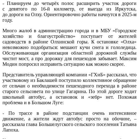
- Планируем до четырёх полос расширить участок дороги
с девятого по 16-й километр, от выезда из Иркутска,
до дороги на Олху. Ориентировочно работы начнутся в 2025-м
году.
Много жалоб в администрацию города и в МБУ «Городское
хозяйство и благоустройство» поступает от жителей
садоводств в районе Олхинской горы. К остановке «Олха»
невозможно подобраться: мешают кучи снега и гололедица.
Обслуживающая организация областной дорожной службы
чистит мост, а про дорожку для пешеходов забывает. Максим
Модин попросил исправить ситуацию как можно скорее.
Представитель управляющей компании «ГХиБ» рассказал, что
участковому из Баклашей поступило коллективное обращение
от сельчан о необходимости пешеходного перехода в районе
старого сельсовета по улице Гагарина. По этой дороге ходит
школьный автобус, а остановок и «зебр» нет. Похожая
проблема и в Большом Луге:
- По трассе в районе подстанции очень интенсивное
движение, а жители ждут автобус просто на обочине, –
рассказала глава Большелугского сельского поселения Татьяна
Лапоха.