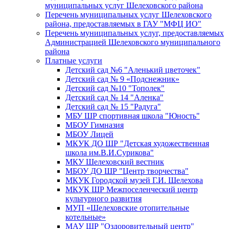
муниципальных услуг Шелеховского района
Перечень муниципальных услуг Шелеховского
района, предоставляемых в ГАУ "МФЦ ИО"
Перечень муниципальных услуг, предоставляемых
Администрацией Шелеховского муниципального
района
Платные услуги
Детский сад №6 "Аленький цветочек"
Детский сад № 9 «Подснежник»
Детский сад №10 "Тополек"
Детский сад № 14 "Аленка"
Детский сад № 15 "Радуга"
МБУ ШР спортивная школа "Юность"
МБОУ Гимназия
МБОУ Лицей
МКУК ДО ШР "Детская художественная
школа им.В.И.Сурикова"
МКУ Шелеховский вестник
МБОУ ДО ШР "Центр творчества"
МКУК Городской музей Г.И. Шелехова
МКУК ШР Межпоселенческий центр
культурного развития
МУП «Шелеховские отопительные
котельные»
МАУ ШР "Оздоровительный центр"