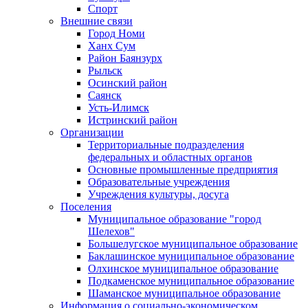
Спорт
Внешние связи
Город Номи
Ханх Сум
Район Баянзурх
Рыльск
Осинский район
Саянск
Усть-Илимск
Истринский район
Организации
Территориальные подразделения
федеральных и областных органов
Основные промышленные предприятия
Образовательные учреждения
Учреждения культуры, досуга
Поселения
Муниципальное образование "город
Шелехов"
Большелугское муниципальное образование
Баклашинское муниципальное образование
Олхинское муниципальное образование
Подкаменское муниципальное образование
Шаманское муниципальное образование
Информация о социально-экономическом