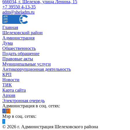
666034, г. Шелехов, улица Ленина, 15
+7 39550 4-13-35
adm@sheladm.ru
Главная
Шелеховский район
Администрация
Дума
Общественность
Подать обращение
Правовые акты
Муниципальные услуги
Антикоррупционная деятельность
КРП
Новости
ТИК
Карта сайта
Архив
Электронная очередь
Администрация в соц. сетях:
Мэр в соц. сетях:
©
2026
г. Администрация Шелеховского района