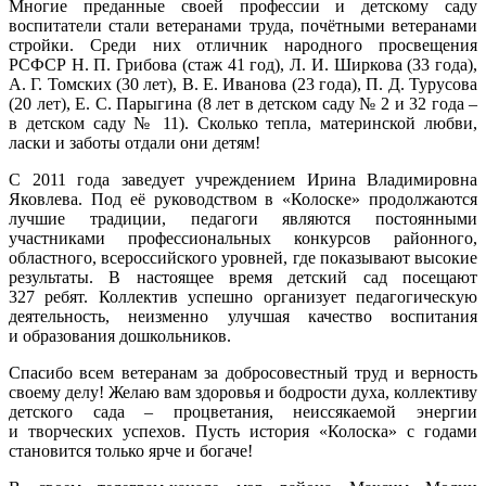
Многие преданные своей профессии и детскому саду
воспитатели стали ветеранами труда, почётными ветеранами
стройки. Среди них отличник народного просвещения
РСФСР Н. П. Грибова (стаж 41 год), Л. И. Ширкова (33 года),
А. Г. Томских (30 лет), В. Е. Иванова (23 года), П. Д. Турусова
(20 лет), Е. С. Парыгина (8 лет в детском саду № 2 и 32 года –
в детском саду № 11). Сколько тепла, материнской любви,
ласки и заботы отдали они детям!
С 2011 года заведует учреждением Ирина Владимировна
Яковлева. Под её руководством в «Колоске» продолжаются
лучшие традиции, педагоги являются постоянными
участниками профессиональных конкурсов районного,
областного, всероссийского уровней, где показывают высокие
результаты. В настоящее время детский сад посещают
327 ребят. Коллектив успешно организует педагогическую
деятельность, неизменно улучшая качество воспитания
и образования дошкольников.
Спасибо всем ветеранам за добросовестный труд и верность
своему делу! Желаю вам здоровья и бодрости духа, коллективу
детского сада – процветания, неиссякаемой энергии
и творческих успехов. Пусть история «Колоска» с годами
становится только ярче и богаче!