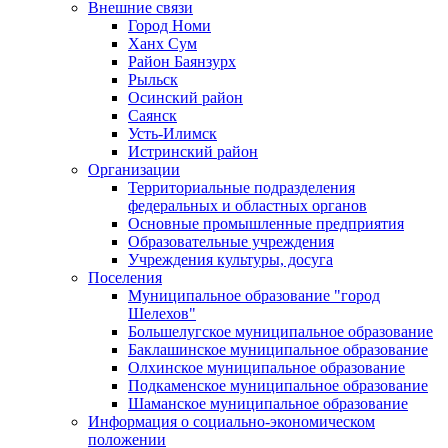
Внешние связи
Город Номи
Ханх Сум
Район Баянзурх
Рыльск
Осинский район
Саянск
Усть-Илимск
Истринский район
Организации
Территориальные подразделения
федеральных и областных органов
Основные промышленные предприятия
Образовательные учреждения
Учреждения культуры, досуга
Поселения
Муниципальное образование "город
Шелехов"
Большелугское муниципальное образование
Баклашинское муниципальное образование
Олхинское муниципальное образование
Подкаменское муниципальное образование
Шаманское муниципальное образование
Информация о социально-экономическом
положении