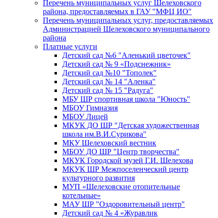
Перечень муниципальных услуг Шелеховского
района, предоставляемых в ГАУ "МФЦ ИО"
Перечень муниципальных услуг, предоставляемых
Администрацией Шелеховского муниципального
района
Платные услуги
Детский сад №6 "Аленький цветочек"
Детский сад № 9 «Подснежник»
Детский сад №10 "Тополек"
Детский сад № 14 "Аленка"
Детский сад № 15 "Радуга"
МБУ ШР спортивная школа "Юность"
МБОУ Гимназия
МБОУ Лицей
МКУК ДО ШР "Детская художественная
школа им.В.И.Сурикова"
МКУ Шелеховский вестник
МБОУ ДО ШР "Центр творчества"
МКУК Городской музей Г.И. Шелехова
МКУК ШР Межпоселенческий центр
культурного развития
МУП «Шелеховские отопительные
котельные»
МАУ ШР "Оздоровительный центр"
Детский сад № 4 «Журавлик