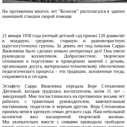
На протяжении многих лет "Колосок" располагался в здании
нынешней станции скорой помощи
21 января 1958 года уютный детский сад принял 120 дошколят
в младшую, среднюю, старшую и разновозрастную
(круглосуточную) группы. За девять лет под началом Сарры
Яковлевны было сделано немало интересных дел! Она умело
руководила коллективом. Добросовестное, творческое
отношение к подготовке и проведению занятий с детьми,
организации досуга, материально-техническому обеспечению
педагогического процесса – эти традиции, заложенные тогда,
сохраняются и сегодня.
Эстафету Сарра Яковлевна передала Вере Степановне
Дятловой, которая трудилась воспитателем, затем 11 лет –
заведующей. Мне посчастливилось на протяжении восьми лет
работать с грамотным руководителем, замечательным
наставником, педагогом и верным другом. Вера Степановна
приняла меня в крепкую семью детского сада. Наш небольшой
коллектив жил насыщенной творческой жизнью.
Мы увлекательно вместе с семьями проводили свободное
время: ездили на экскурсии, организовывали вечера, встречи,