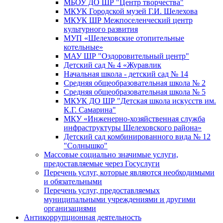
МБОУ ДО ШР "Центр творчества"
МКУК Городской музей Г.И. Шелехова
МКУК ШР Межпоселенческий центр
культурного развития
МУП «Шелеховские отопительные
котельные»
МАУ ШР "Оздоровительный центр"
Детский сад № 4 «Журавлик
Начальная школа - детский сад № 14
Средняя общеобразовательная школа № 2
Средняя общеобразовательная школа № 5
МКУК ДО ШР "Детская школа искусств им.
К.Г. Самарина"
МКУ «Инженерно-хозяйственная служба
инфраструктуры Шелеховского района»
Детский сад комбинированного вида № 12
"Солнышко"
Массовые социально значимые услуги,
предоставляемые через Госуслуги
Перечень услуг, которые являются необходимыми
и обязательными
Перечень услуг, предоставляемых
муниципальными учреждениями и другими
организациями
Антикоррупционная деятельность