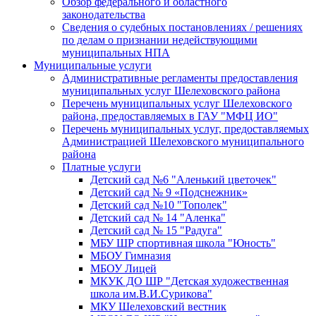
Обзор федерального и областного
законодательства
Сведения о судебных постановлениях / решениях
по делам о признании недействующими
муниципальных НПА
Муниципальные услуги
Административные регламенты предоставления
муниципальных услуг Шелеховского района
Перечень муниципальных услуг Шелеховского
района, предоставляемых в ГАУ "МФЦ ИО"
Перечень муниципальных услуг, предоставляемых
Администрацией Шелеховского муниципального
района
Платные услуги
Детский сад №6 "Аленький цветочек"
Детский сад № 9 «Подснежник»
Детский сад №10 "Тополек"
Детский сад № 14 "Аленка"
Детский сад № 15 "Радуга"
МБУ ШР спортивная школа "Юность"
МБОУ Гимназия
МБОУ Лицей
МКУК ДО ШР "Детская художественная
школа им.В.И.Сурикова"
МКУ Шелеховский вестник