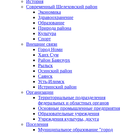
История
Современный Шелеховский район
Экономика
Здравоохранение
Образование
Природа района
Культура
Спорт
Внешние связи
Город Номи
Ханх Сум
Район Баянзурх
Рыльск
Осинский район
Саянск
Усть-Илимск
Истринский район
Организации
Территориальные подразделения
федеральных и областных органов
Основные промышленные предприятия
Образовательные учреждения
Учреждения культуры, досуга
Поселения
Муниципальное образование "город