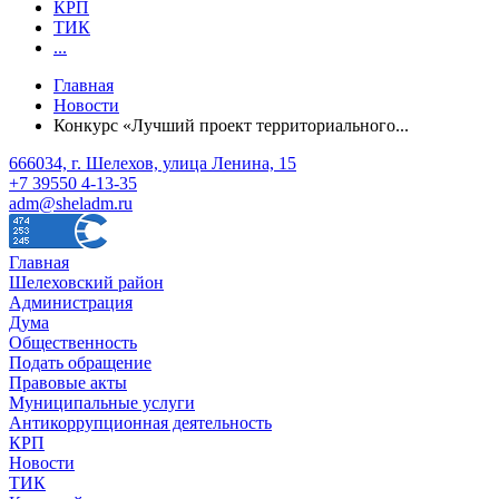
КРП
ТИК
...
Главная
Новости
Конкурс «Лучший проект территориального...
666034, г. Шелехов, улица Ленина, 15
+7 39550 4-13-35
adm@sheladm.ru
Главная
Шелеховский район
Администрация
Дума
Общественность
Подать обращение
Правовые акты
Муниципальные услуги
Антикоррупционная деятельность
КРП
Новости
ТИК