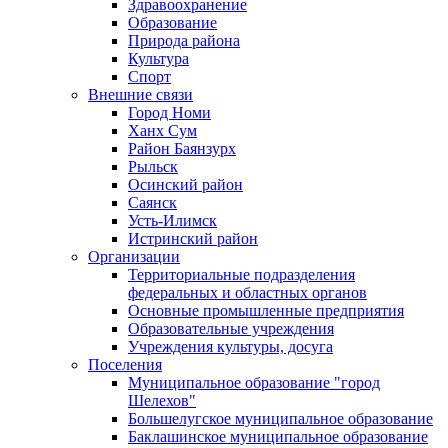
Здравоохранение
Образование
Природа района
Культура
Спорт
Внешние связи
Город Номи
Ханх Сум
Район Баянзурх
Рыльск
Осинский район
Саянск
Усть-Илимск
Истринский район
Организации
Территориальные подразделения
федеральных и областных органов
Основные промышленные предприятия
Образовательные учреждения
Учреждения культуры, досуга
Поселения
Муниципальное образование "город
Шелехов"
Большелугское муниципальное образование
Баклашинское муниципальное образование