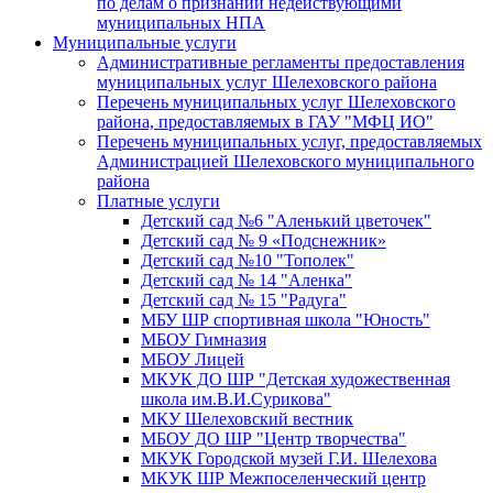
по делам о признании недействующими
муниципальных НПА
Муниципальные услуги
Административные регламенты предоставления
муниципальных услуг Шелеховского района
Перечень муниципальных услуг Шелеховского
района, предоставляемых в ГАУ "МФЦ ИО"
Перечень муниципальных услуг, предоставляемых
Администрацией Шелеховского муниципального
района
Платные услуги
Детский сад №6 "Аленький цветочек"
Детский сад № 9 «Подснежник»
Детский сад №10 "Тополек"
Детский сад № 14 "Аленка"
Детский сад № 15 "Радуга"
МБУ ШР спортивная школа "Юность"
МБОУ Гимназия
МБОУ Лицей
МКУК ДО ШР "Детская художественная
школа им.В.И.Сурикова"
МКУ Шелеховский вестник
МБОУ ДО ШР "Центр творчества"
МКУК Городской музей Г.И. Шелехова
МКУК ШР Межпоселенческий центр