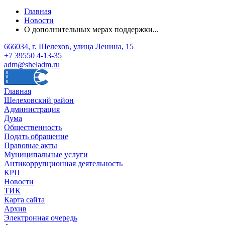
Главная
Новости
О дополнительных мерах поддержки...
666034, г. Шелехов, улица Ленина, 15
+7 39550 4-13-35
adm@sheladm.ru
Главная
Шелеховский район
Администрация
Дума
Общественность
Подать обращение
Правовые акты
Муниципальные услуги
Антикоррупционная деятельность
КРП
Новости
ТИК
Карта сайта
Архив
Электронная очередь