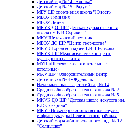
Детский сад № 14 "Аленка"
Детский сад № 15 "Радуга"
МБУ ШР спортивная школа "Юность"
МБОУ Гимназия
МБОУ Лицей
МКУК ДО ШР "Детская художественная
школа им.В.И.Сурикова"
МКУ Шелеховский вестник
МБОУ ДО ШР "Центр творчества"
МКУК Городской музей Г.И. Шелехова
МКУК ШР Межпоселенческий центр
культурного развития
МУП «Шелеховские отопительные
котельные»
МАУ ШР "Оздоровительный центр"
Детский сад № 4 «Журавлик
Начальная школа - детский сад № 14
Средняя общеобразовательная школа № 2
Средняя общеобразовательная школа № 5
МКУК ДО ШР "Детская школа искусств им.
К.Г. Самарина"
МКУ «Инженерно-хозяйственная служба
инфраструктуры Шелеховского района»
Детский сад комбинированного вида № 12
"Солнышко"