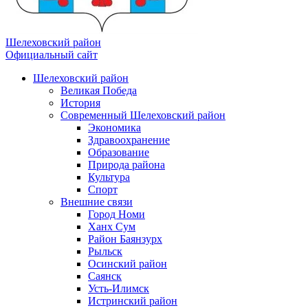
Шелеховский район
Официальный сайт
Шелеховский район
Великая Победа
История
Современный Шелеховский район
Экономика
Здравоохранение
Образование
Природа района
Культура
Спорт
Внешние связи
Город Номи
Ханх Сум
Район Баянзурх
Рыльск
Осинский район
Саянск
Усть-Илимск
Истринский район