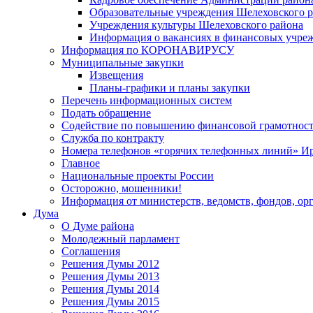
Образовательные учреждения Шелеховского 
Учреждения культуры Шелеховского района
Информация о вакансиях в финансовых учре
Информация по КОРОНАВИРУСУ
Муниципальные закупки
Извещения
Планы-графики и планы закупки
Перечень информационных систем
Подать обращение
Содействие по повышению финансовой грамотност
Служба по контракту
Номера телефонов «горячих телефонных линий» Ир
Главное
Национальные проекты России
Осторожно, мошенники!
Информация от министерств, ведомств, фондов, ор
Дума
О Думе района
Молодежный парламент
Соглашения
Решения Думы 2012
Решения Думы 2013
Решения Думы 2014
Решения Думы 2015