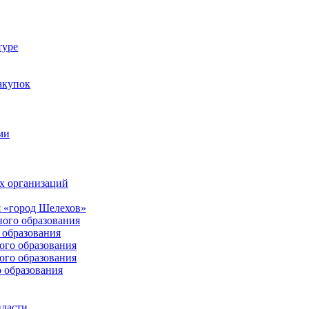
туре
акупок
ми
х организаций
 «город Шелехов»
ого образования
образования
го образования
го образования
 образования
власти