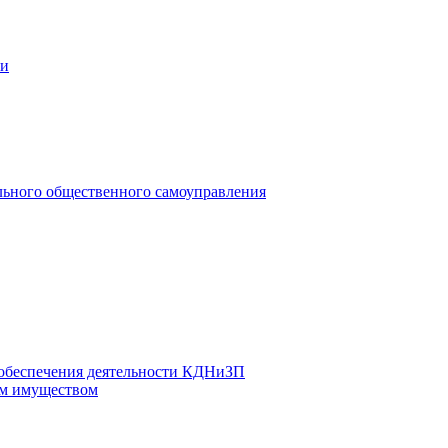
ии
льного общественного самоуправления
 обеспечения деятельности КДНиЗП
м имуществом