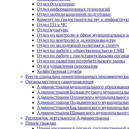
Отдел бухгалтерии
Отдел информационных технологий
Отдел мобилизационной подготовки
Комитет по градостроительству и инфраструк
Отдел ГО и ЧС
Отдел культуры
Отдел по контролю в сфере муниципальных з
Отдел по контролю и делопроизводству
Отдел по молодежной политике и спорту
Отдел по работе с общественностью и СМИ
Отдел по работе с представительными органа
Отдел по развитию потребительского рынка
Отдел управления персоналом
Хозяйственная служба
Реестр социально ориентированных некоммерчески
Органы местного самоуправления
Администрация муниципального образования
Администрация Большелугского муниципальн
Администрация Олхинского муниципального 
Администрация Подкаменского муниципально
Администрация Баклашинского муниципально
Администрация Шаманского муниципального
Распорядок деятельности Администрации
Прием граждан
Прием населения в органах государственной 