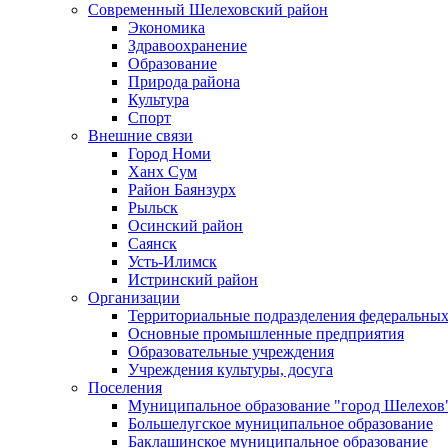
Современный Шелеховский район
Экономика
Здравоохранение
Образование
Природа района
Культура
Спорт
Внешние связи
Город Номи
Ханх Сум
Район Баянзурх
Рыльск
Осинский район
Саянск
Усть-Илимск
Истринский район
Организации
Территориальные подразделения федеральных
Основные промышленные предприятия
Образовательные учреждения
Учреждения культуры, досуга
Поселения
Муниципальное образование "город Шелехов
Большелугское муниципальное образование
Баклашинское муниципальное образование