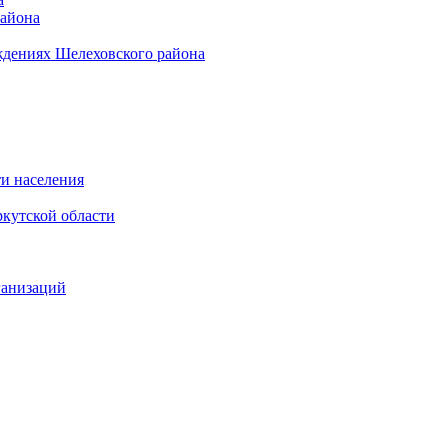
района
ждениях Шелеховского района
и населения
кутской области
ганизаций