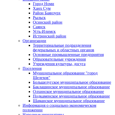
Город Номи
Ханх Сум
Район Баянзурх
Рыльск
Осинский район
Саянск
Усть-Илимск
Истринский район
Организации
Территориальные подразделения
федеральных и областных органов
Основные промышленные предприятия
Образовательные учреждения
Учреждения культуры, досуга
Поселения
Муниципальное образование "город
Шелехов"
Большелугское муниципальное образование
Баклашинское муниципальное образование
Олхинское муниципальное образование
Подкаменское муниципальное образование
Шаманское муниципальное образование
Информация о социально-экономическом
положении
Народные инициативы