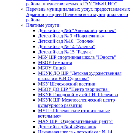
района, предоставляемых в ГАУ "МФЦ ИО"
Перечень муниципальных услуг, предоставляемых
Администрацией Шелеховского муниципального
района
Платные услуги
Детский сад №6 "Аленький цветочек"
Детский сад № 9 «Подснежник»
Детский сад №10 "Тополек"
Детский сад № 14 "Аленка"
Детский сад № 15 "Радуга"
МБУ ШР спортивная школа "Юность"
МБОУ Гимназия
МБОУ Лицей
МКУК ДО ШР "Детская художественная
школа им.В.И.Сурикова"
МКУ Шелеховский вестник
МБОУ ДО ШР "Центр творчества"
МКУК Городской музей Г.И. Шелехова
МКУК ШР Межпоселенческий центр
культурного развития
МУП «Шелеховские отопительные
котельные»
МАУ ШР "Оздоровительный центр"
Детский сад № 4 «Журавлик
Начальная школа - детский сад № 14