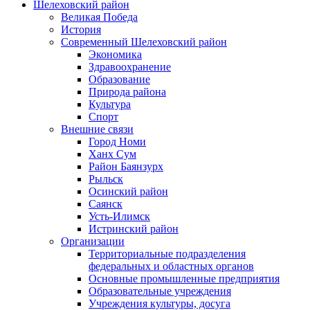
Шелеховский район
Великая Победа
История
Современный Шелеховский район
Экономика
Здравоохранение
Образование
Природа района
Культура
Спорт
Внешние связи
Город Номи
Ханх Сум
Район Баянзурх
Рыльск
Осинский район
Саянск
Усть-Илимск
Истринский район
Организации
Территориальные подразделения
федеральных и областных органов
Основные промышленные предприятия
Образовательные учреждения
Учреждения культуры, досуга