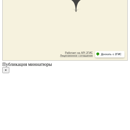
Публикация миниатюры
×