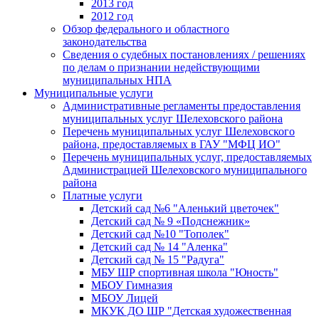
2013 год
2012 год
Обзор федерального и областного
законодательства
Сведения о судебных постановлениях / решениях
по делам о признании недействующими
муниципальных НПА
Муниципальные услуги
Административные регламенты предоставления
муниципальных услуг Шелеховского района
Перечень муниципальных услуг Шелеховского
района, предоставляемых в ГАУ "МФЦ ИО"
Перечень муниципальных услуг, предоставляемых
Администрацией Шелеховского муниципального
района
Платные услуги
Детский сад №6 "Аленький цветочек"
Детский сад № 9 «Подснежник»
Детский сад №10 "Тополек"
Детский сад № 14 "Аленка"
Детский сад № 15 "Радуга"
МБУ ШР спортивная школа "Юность"
МБОУ Гимназия
МБОУ Лицей
МКУК ДО ШР "Детская художественная