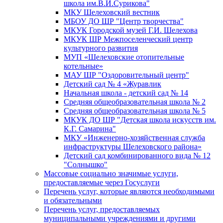
школа им.В.И.Сурикова"
МКУ Шелеховский вестник
МБОУ ДО ШР "Центр творчества"
МКУК Городской музей Г.И. Шелехова
МКУК ШР Межпоселенческий центр
культурного развития
МУП «Шелеховские отопительные
котельные»
МАУ ШР "Оздоровительный центр"
Детский сад № 4 «Журавлик
Начальная школа - детский сад № 14
Средняя общеобразовательная школа № 2
Средняя общеобразовательная школа № 5
МКУК ДО ШР "Детская школа искусств им.
К.Г. Самарина"
МКУ «Инженерно-хозяйственная служба
инфраструктуры Шелеховского района»
Детский сад комбинированного вида № 12
"Солнышко"
Массовые социально значимые услуги,
предоставляемые через Госуслуги
Перечень услуг, которые являются необходимыми
и обязательными
Перечень услуг, предоставляемых
муниципальными учреждениями и другими