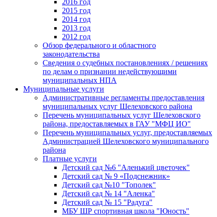
2016 год
2015 год
2014 год
2013 год
2012 год
Обзор федерального и областного
законодательства
Сведения о судебных постановлениях / решениях
по делам о признании недействующими
муниципальных НПА
Муниципальные услуги
Административные регламенты предоставления
муниципальных услуг Шелеховского района
Перечень муниципальных услуг Шелеховского
района, предоставляемых в ГАУ "МФЦ ИО"
Перечень муниципальных услуг, предоставляемых
Администрацией Шелеховского муниципального
района
Платные услуги
Детский сад №6 "Аленький цветочек"
Детский сад № 9 «Подснежник»
Детский сад №10 "Тополек"
Детский сад № 14 "Аленка"
Детский сад № 15 "Радуга"
МБУ ШР спортивная школа "Юность"