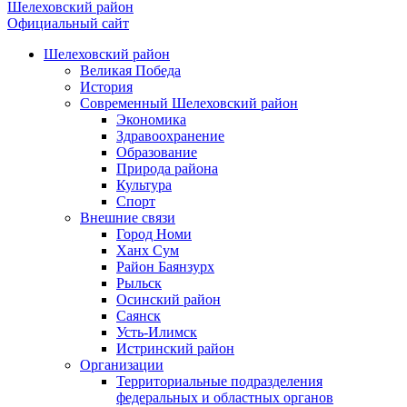
Шелеховский район
Официальный сайт
Шелеховский район
Великая Победа
История
Современный Шелеховский район
Экономика
Здравоохранение
Образование
Природа района
Культура
Спорт
Внешние связи
Город Номи
Ханх Сум
Район Баянзурх
Рыльск
Осинский район
Саянск
Усть-Илимск
Истринский район
Организации
Территориальные подразделения
федеральных и областных органов