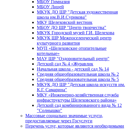
МБОУ Гимназия
МБОУ Лицей
МКУК ДО ШР "Детская художественная
школа им.В.И.Сурикова"
МКУ Шелеховский вестник
МБОУ ДО ШР "Центр творчества"
МКУК Городской музей Г.И. Шелехова
МКУК ШР Межпоселенческий центр
культурного развития
МУП «Шелеховские отопительные
котельные»
МАУ ШР "Оздоровительный центр"
Детский сад № 4 «Журавлик
Начальная школа - детский сад № 14
Средняя общеобразовательная школа № 2
Средняя общеобразовательная школа № 5
МКУК ДО ШР "Детская школа искусств им.
К.Г. Самарина"
МКУ «Инженерно-хозяйственная служба
инфраструктуры Шелеховского района»
Детский сад комбинированного вида № 12
"Солнышко"
Массовые социально значимые услуги,
предоставляемые через Госуслуги
Перечень услуг, которые являются необходимыми