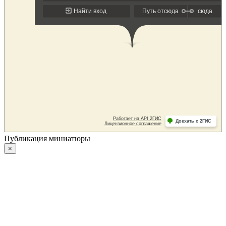
Публикация миниатюры
×