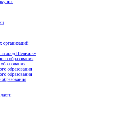
акупок
ми
х организаций
 «город Шелехов»
ого образования
образования
го образования
го образования
 образования
власти