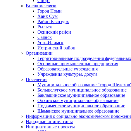
Спорт
Внешние связи
Город Номи
Ханх Сум
Район Баянзурх
Рыльск
Осинский район
Саянск
Усть-Илимск
Истринский район
Организации
Территориальные подразделения федеральных
Основные промышленные предприятия
Образовательные учреждения
Учреждения культуры, досуга
Поселения
Муниципальное образование "город Шелехов
Большелугское муниципальное образование
Баклашинское муниципальное образование
Олхинское муниципальное образование
Подкаменское муниципальное образование
Шаманское муниципальное образование
Информация о социально-экономическом положен
Народные инициативы
Инициативные проекты