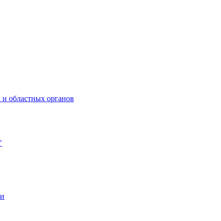
 и областных органов
"
ии