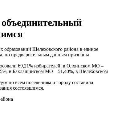
 объединительный
шимся
 образований Шелеховского района в единое
га, по предварительным данным признаны
осовали 69,21% избирателей, в Олхинском МО –
25%, в Баклашинском МО – 51,40%, в Шелеховском
дум по всем поселениям и городу составила
вания состоявшимся.
района