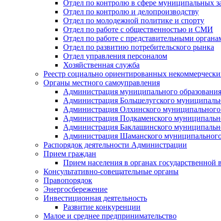
Отдел по контролю в сфере муниципальных з
Отдел по контролю и делопроизводству
Отдел по молодежной политике и спорту
Отдел по работе с общественностью и СМИ
Отдел по работе с представительными органа
Отдел по развитию потребительского рынка
Отдел управления персоналом
Хозяйственная служба
Реестр социально ориентированных некоммерчески
Органы местного самоуправления
Администрация муниципального образования
Администрация Большелугского муниципальн
Администрация Олхинского муниципального 
Администрация Подкаменского муниципально
Администрация Баклашинского муниципально
Администрация Шаманского муниципального
Распорядок деятельности Администрации
Прием граждан
Прием населения в органах государственной 
Консультативно-совещательные органы
Правопорядок
Энергосбережение
Инвестиционная деятельность
Развитие конкуренции
Малое и среднее предпринимательство