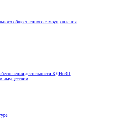
льного общественного самоуправления
 обеспечения деятельности КДНиЗП
м имуществом
туре