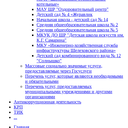
котельные»
МАУ ШР "Оздоровительный центр"
Детский сад № 4 «Журавлик
Начальная школа - детский сад № 14
Средняя общеобразовательная школа № 2
Средняя общеобразовательная школа № 5
МКУК ДО ШР "Детская школа искусств им.
К.Г. Самарина"
МКУ «Инженерно-хозяйственная служба
инфраструктуры Шелеховского района»
Детский сад комбинированного вида № 12
"Солнышко"
Массовые социально значимые услуги,
предоставляемые через Госуслуги
Перечень услуг, которые являются необходимыми
и обязательными
Перечень услуг, предоставляемых
муниципальными учреждениями и другими
организациями
Антикоррупционная деятельность
КРП
ТИК
...
Главная