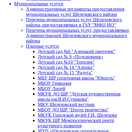
Муниципальные услуги
Административные регламенты предоставления
муниципальных услуг Шелеховского района
Перечень муниципальных услуг Шелеховского
района, предоставляемых в ГАУ "МФЦ ИО"
Перечень муниципальных услуг, предоставляемых
Администрацией Шелеховского муниципального
района
Платные услуги
Детский сад №6 "Аленький цветочек"
Детский сад № 9 «Подснежник»
Детский сад №10 "Тополек"
Детский сад № 14 "Аленка"
Детский сад № 15 "Радуга"
МБУ ШР спортивная школа "Юность"
МБОУ Гимназия
МБОУ Лицей
МКУК ДО ШР "Детская художественная
школа им.В.И.Сурикова"
МКУ Шелеховский вестник
МБОУ ДО ШР "Центр творчества"
МКУК Городской музей Г.И. Шелехова
МКУК ШР Межпоселенческий центр
культурного развития
МУП «Шелеховские отопительные