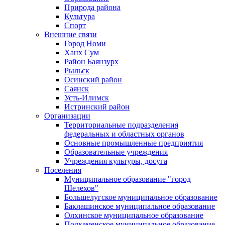
Природа района
Культура
Спорт
Внешние связи
Город Номи
Ханх Сум
Район Баянзурх
Рыльск
Осинский район
Саянск
Усть-Илимск
Истринский район
Организации
Территориальные подразделения
федеральных и областных органов
Основные промышленные предприятия
Образовательные учреждения
Учреждения культуры, досуга
Поселения
Муниципальное образование "город
Шелехов"
Большелугское муниципальное образование
Баклашинское муниципальное образование
Олхинское муниципальное образование
Подкаменское муниципальное образование