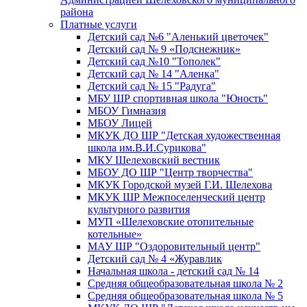
района
Платные услуги
Детский сад №6 "Аленький цветочек"
Детский сад № 9 «Подснежник»
Детский сад №10 "Тополек"
Детский сад № 14 "Аленка"
Детский сад № 15 "Радуга"
МБУ ШР спортивная школа "Юность"
МБОУ Гимназия
МБОУ Лицей
МКУК ДО ШР "Детская художественная
школа им.В.И.Сурикова"
МКУ Шелеховский вестник
МБОУ ДО ШР "Центр творчества"
МКУК Городской музей Г.И. Шелехова
МКУК ШР Межпоселенческий центр
культурного развития
МУП «Шелеховские отопительные
котельные»
МАУ ШР "Оздоровительный центр"
Детский сад № 4 «Журавлик
Начальная школа - детский сад № 14
Средняя общеобразовательная школа № 2
Средняя общеобразовательная школа № 5