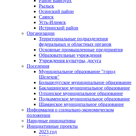
Район Баянзурх
Рыльск
Осинский район
Саянск
Усть-Илимск
Истринский район
Организации
Территориальные подразделения
федеральных и областных органов
Основные промышленные предприятия
Образовательные учреждения
Учреждения культуры, досуга
Поселения
Муниципальное образование "город
Шелехов"
Большелугское муниципальное образование
Баклашинское муниципальное образование
Олхинское муниципальное образование
Подкаменское муниципальное образование
Шаманское муниципальное образование
Информация о социально-экономическом
положении
Народные инициативы
Инициативные проекты
2023 год