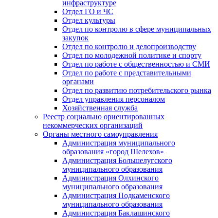
инфраструктуре
Отдел ГО и ЧС
Отдел культуры
Отдел по контролю в сфере муниципальных
закупок
Отдел по контролю и делопроизводству
Отдел по молодежной политике и спорту
Отдел по работе с общественностью и СМИ
Отдел по работе с представительными
органами
Отдел по развитию потребительского рынка
Отдел управления персоналом
Хозяйственная служба
Реестр социально ориентированных
некоммерческих организаций
Органы местного самоуправления
Администрация муниципального
образования «город Шелехов»
Администрация Большелугского
муниципального образования
Администрация Олхинского
муниципального образования
Администрация Подкаменского
муниципального образования
Администрация Баклашинского