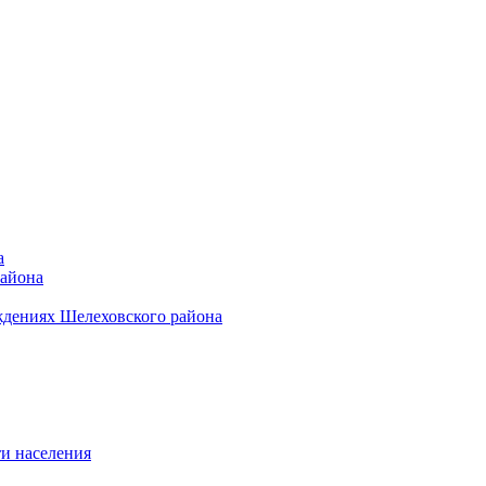
а
района
ждениях Шелеховского района
и населения