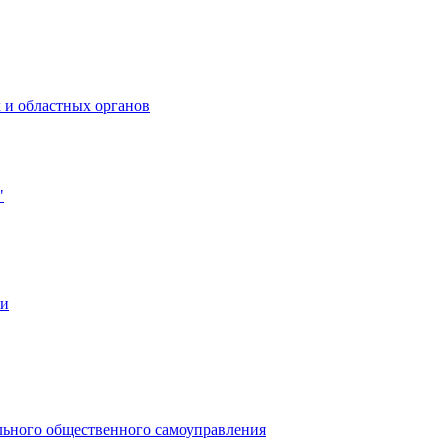
 и областных органов
"
ии
льного общественного самоуправления