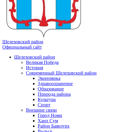
Шелеховский район
Официальный сайт
Шелеховский район
Великая Победа
История
Современный Шелеховский район
Экономика
Здравоохранение
Образование
Природа района
Культура
Спорт
Внешние связи
Город Номи
Ханх Сум
Район Баянзурх
Рыльск