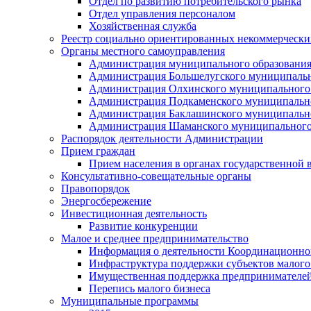
Отдел по развитию потребительского рынка
Отдел управления персоналом
Хозяйственная служба
Реестр социально ориентированных некоммерчески
Органы местного самоуправления
Администрация муниципального образования
Администрация Большелугского муниципальн
Администрация Олхинского муниципального 
Администрация Подкаменского муниципально
Администрация Баклашинского муниципально
Администрация Шаманского муниципального
Распорядок деятельности Администрации
Прием граждан
Прием населения в органах государственной 
Консультативно-совещательные органы
Правопорядок
Энергосбережение
Инвестиционная деятельность
Развитие конкуренции
Малое и среднее предпринимательство
Информация о деятельности Координационног
Инфраструктура поддержки субъектов малого
Имущественная поддержка предпринимателей
Перепись малого бизнеса
Муниципальные программы