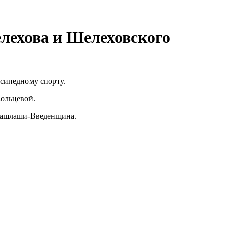
лехова и Шелеховского
осипедному спорту.
 Кольцевой.
ы Башлаши-Введенщина.