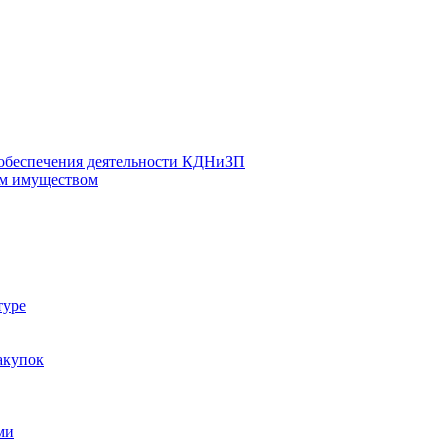
 обеспечения деятельности КДНиЗП
м имуществом
туре
акупок
ми