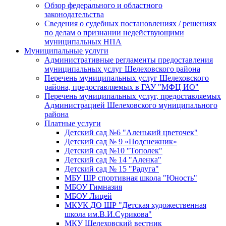
Обзор федерального и областного
законодательства
Сведения о судебных постановлениях / решениях
по делам о признании недействующими
муниципальных НПА
Муниципальные услуги
Административные регламенты предоставления
муниципальных услуг Шелеховского района
Перечень муниципальных услуг Шелеховского
района, предоставляемых в ГАУ "МФЦ ИО"
Перечень муниципальных услуг, предоставляемых
Администрацией Шелеховского муниципального
района
Платные услуги
Детский сад №6 "Аленький цветочек"
Детский сад № 9 «Подснежник»
Детский сад №10 "Тополек"
Детский сад № 14 "Аленка"
Детский сад № 15 "Радуга"
МБУ ШР спортивная школа "Юность"
МБОУ Гимназия
МБОУ Лицей
МКУК ДО ШР "Детская художественная
школа им.В.И.Сурикова"
МКУ Шелеховский вестник