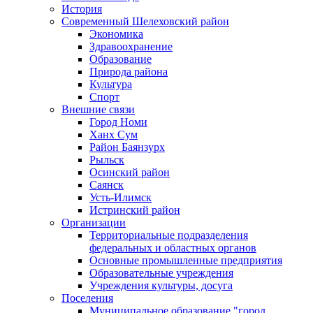
История
Современный Шелеховский район
Экономика
Здравоохранение
Образование
Природа района
Культура
Спорт
Внешние связи
Город Номи
Ханх Сум
Район Баянзурх
Рыльск
Осинский район
Саянск
Усть-Илимск
Истринский район
Организации
Территориальные подразделения
федеральных и областных органов
Основные промышленные предприятия
Образовательные учреждения
Учреждения культуры, досуга
Поселения
Муниципальное образование "город