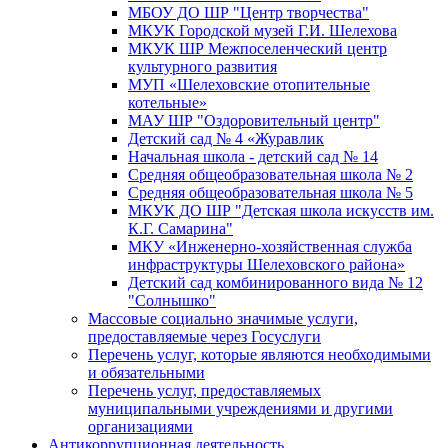
МБОУ ДО ШР "Центр творчества"
МКУК Городской музей Г.И. Шелехова
МКУК ШР Межпоселенческий центр
культурного развития
МУП «Шелеховские отопительные
котельные»
МАУ ШР "Оздоровительный центр"
Детский сад № 4 «Журавлик
Начальная школа - детский сад № 14
Средняя общеобразовательная школа № 2
Средняя общеобразовательная школа № 5
МКУК ДО ШР "Детская школа искусств им.
К.Г. Самарина"
МКУ «Инженерно-хозяйственная служба
инфраструктуры Шелеховского района»
Детский сад комбинированного вида № 12
"Солнышко"
Массовые социально значимые услуги,
предоставляемые через Госуслуги
Перечень услуг, которые являются необходимыми
и обязательными
Перечень услуг, предоставляемых
муниципальными учреждениями и другими
организациями
Антикоррупционная деятельность