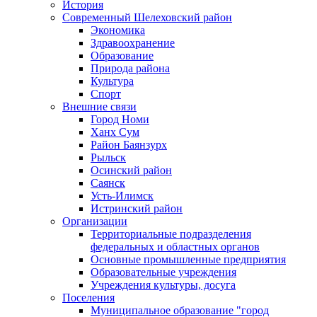
История
Современный Шелеховский район
Экономика
Здравоохранение
Образование
Природа района
Культура
Спорт
Внешние связи
Город Номи
Ханх Сум
Район Баянзурх
Рыльск
Осинский район
Саянск
Усть-Илимск
Истринский район
Организации
Территориальные подразделения
федеральных и областных органов
Основные промышленные предприятия
Образовательные учреждения
Учреждения культуры, досуга
Поселения
Муниципальное образование "город