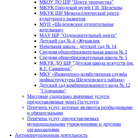
МБОУ ДО ШР "Центр творчества"
МКУК Городской музей Г.И. Шелехова
МКУК ШР Межпоселенческий центр
культурного развития
МУП «Шелеховские отопительные
котельные»
МАУ ШР "Оздоровительный центр"
Детский сад № 4 «Журавлик
Начальная школа - детский сад № 14
Средняя общеобразовательная школа № 2
Средняя общеобразовательная школа № 5
МКУК ДО ШР "Детская школа искусств им.
К.Г. Самарина"
МКУ «Инженерно-хозяйственная служба
инфраструктуры Шелеховского района»
Детский сад комбинированного вида № 12
"Солнышко"
Массовые социально значимые услуги,
предоставляемые через Госуслуги
Перечень услуг, которые являются необходимыми
и обязательными
Перечень услуг, предоставляемых
муниципальными учреждениями и другими
организациями
Антикоррупционная деятельность