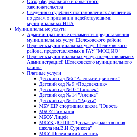
Обзор федерального и областного
законодательства
Сведения о судебных постановлениях / решениях
по делам о признании недействующими
муниципальных НПА
Муниципальные услуги
Административные регламенты предоставления
муниципальных услуг Шелеховского района
Перечень муниципальных услуг Шелеховского
района, предоставляемых в ГАУ "МФЦ ИО"
Перечень муниципальных услуг, предоставляемых
Администрацией Шелеховского муниципального
района
Платные услуги
Детский сад №6 "Аленький цветочек"
Детский сад № 9 «Подснежник»
Детский сад №10 "Тополек"
Детский сад № 14 "Аленка"
Детский сад № 15 "Радуга"
МБУ ШР спортивная школа "Юность"
МБОУ Гимназия
МБОУ Лицей
МКУК ДО ШР "Детская художественная
школа им.В.И.Сурикова"
МКУ Шелеховский вестник