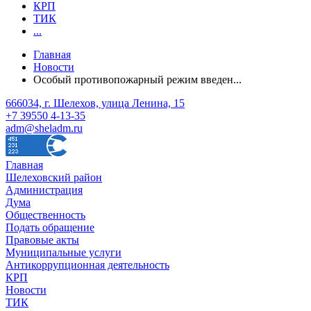
КРП
ТИК
...
Главная
Новости
Особый противопожарный режим введен...
666034, г. Шелехов, улица Ленина, 15
+7 39550 4-13-35
adm@sheladm.ru
Главная
Шелеховский район
Администрация
Дума
Общественность
Подать обращение
Правовые акты
Муниципальные услуги
Антикоррупционная деятельность
КРП
Новости
ТИК