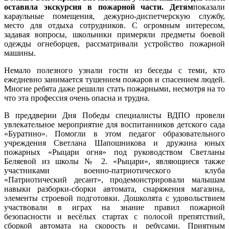
оставила экскурсия в пожарной части. Детям
показали
караульные помещения, дежурно-диспетчерскую службу,
место для отдыха сотрудников. С огромным интересом,
задавая вопросы, школьники примеряли предметы боевой
одежды огнеборцев, рассматривали устройство пожарной
машины.
Немало полезного узнали гости из беседы с теми, кто
ежедневно занимается тушением пожаров и спасением людей.
Многие ребята даже решили стать пожарными, несмотря на то
что эта профессия очень опасна и трудна.
В преддверии Дня Победы специалисты ВДПО провели
увлекательное мероприятие для воспитанников детского сада
«Буратино». Помогли в этом педагог образовательного
учреждения Светлана Шапошникова и дружина юных
пожарных «Рыцари огня» под руководством Светланы
Беляевой из школы № 2. «Рыцари», являющиеся также
участниками военно-патриотического клуба
«Патриотический десант», продемонстрировали малышам
навыки разборки-сборки автомата, снаряжения магазина,
элементы строевой подготовки. Дошколята с удовольствием
участвовали в играх на знание правил пожарной
безопасности и весёлых стартах с полосой препятствий,
сборкой автомата на скорость и ребусами. Приятным