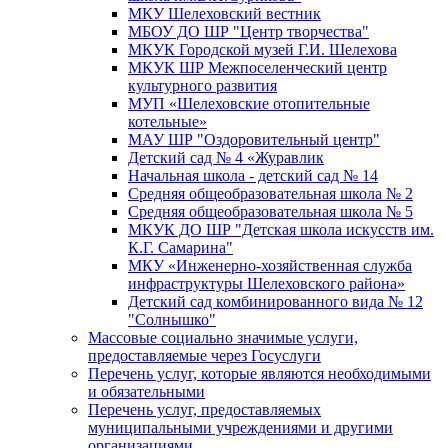
МКУ Шелеховский вестник
МБОУ ДО ШР "Центр творчества"
МКУК Городской музей Г.И. Шелехова
МКУК ШР Межпоселенческий центр
культурного развития
МУП «Шелеховские отопительные
котельные»
МАУ ШР "Оздоровительный центр"
Детский сад № 4 «Журавлик
Начальная школа - детский сад № 14
Средняя общеобразовательная школа № 2
Средняя общеобразовательная школа № 5
МКУК ДО ШР "Детская школа искусств им.
К.Г. Самарина"
МКУ «Инженерно-хозяйственная служба
инфраструктуры Шелеховского района»
Детский сад комбинированного вида № 12
"Солнышко"
Массовые социально значимые услуги,
предоставляемые через Госуслуги
Перечень услуг, которые являются необходимыми
и обязательными
Перечень услуг, предоставляемых
муниципальными учреждениями и другими
организациями