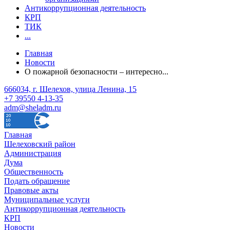
Антикоррупционная деятельность
КРП
ТИК
...
Главная
Новости
О пожарной безопасности – интересно...
666034, г. Шелехов, улица Ленина, 15
+7 39550 4-13-35
adm@sheladm.ru
Главная
Шелеховский район
Администрация
Дума
Общественность
Подать обращение
Правовые акты
Муниципальные услуги
Антикоррупционная деятельность
КРП
Новости