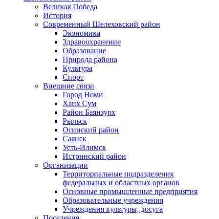
Великая Победа
История
Современный Шелеховский район
Экономика
Здравоохранение
Образование
Природа района
Культура
Спорт
Внешние связи
Город Номи
Ханх Сум
Район Баянзурх
Рыльск
Осинский район
Саянск
Усть-Илимск
Истринский район
Организации
Территориальные подразделения
федеральных и областных органов
Основные промышленные предприятия
Образовательные учреждения
Учреждения культуры, досуга
Поселения