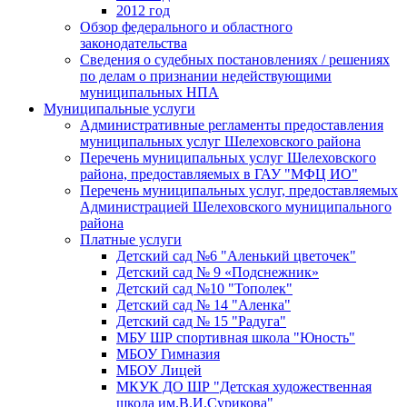
2012 год
Обзор федерального и областного
законодательства
Сведения о судебных постановлениях / решениях
по делам о признании недействующими
муниципальных НПА
Муниципальные услуги
Административные регламенты предоставления
муниципальных услуг Шелеховского района
Перечень муниципальных услуг Шелеховского
района, предоставляемых в ГАУ "МФЦ ИО"
Перечень муниципальных услуг, предоставляемых
Администрацией Шелеховского муниципального
района
Платные услуги
Детский сад №6 "Аленький цветочек"
Детский сад № 9 «Подснежник»
Детский сад №10 "Тополек"
Детский сад № 14 "Аленка"
Детский сад № 15 "Радуга"
МБУ ШР спортивная школа "Юность"
МБОУ Гимназия
МБОУ Лицей
МКУК ДО ШР "Детская художественная
школа им.В.И.Сурикова"