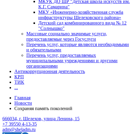
МКУК ДО ШР "Детская школа искусств им.
К.Г. Самарина"
МКУ «Инженерно-хозяйственная служба
инфраструктуры Шелеховского района»
Детский сад комбинированного вида № 12
"Солнышко"
Массовые социально значимые услуги,
предоставляемые через Госуслуги
Перечень услуг, которые являются необходимыми
и обязательными
Перечень услуг, предоставляемых
муниципальными учреждениями и другими
организациями
Антикоррупционная деятельность
КРП
ТИК
...
Главная
Новости
Сохраняя память поколений
666034, г. Шелехов, улица Ленина, 15
+7 39550 4-13-35
adm@sheladm.ru