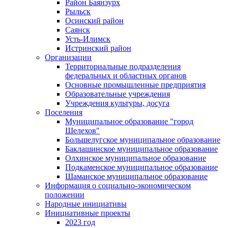
Район Баянзурх
Рыльск
Осинский район
Саянск
Усть-Илимск
Истринский район
Организации
Территориальные подразделения
федеральных и областных органов
Основные промышленные предприятия
Образовательные учреждения
Учреждения культуры, досуга
Поселения
Муниципальное образование "город
Шелехов"
Большелугское муниципальное образование
Баклашинское муниципальное образование
Олхинское муниципальное образование
Подкаменское муниципальное образование
Шаманское муниципальное образование
Информация о социально-экономическом
положении
Народные инициативы
Инициативные проекты
2023 год