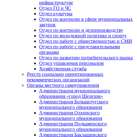
инфраструктуре
Отдел ГО и ЧС
Отдел культуры
Отдел по контролю в сфере муниципальных
закупок
Отдел по контролю и делопроизводству
Отдел по молодежной политике и спорту
Отдел по работе с общественностью и СМИ
Отдел по работе с представительными
органами
Отдел по развитию потребительского рынка
Отдел управления персоналом
Хозяйственная служба
Реестр социально ориентированных
некоммерческих организаций
Органы местного самоуправления
Администрация муниципального
образования «город Шелехов»
Администрация Большелугского
муниципального образования
Администрация Олхинского
муниципального образования
Администрация Подкаменского
муниципального образования
Администрация Баклашинского