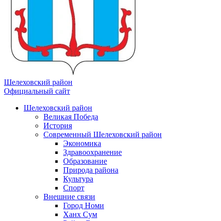
Шелеховский район
Официальный сайт
Шелеховский район
Великая Победа
История
Современный Шелеховский район
Экономика
Здравоохранение
Образование
Природа района
Культура
Спорт
Внешние связи
Город Номи
Ханх Сум