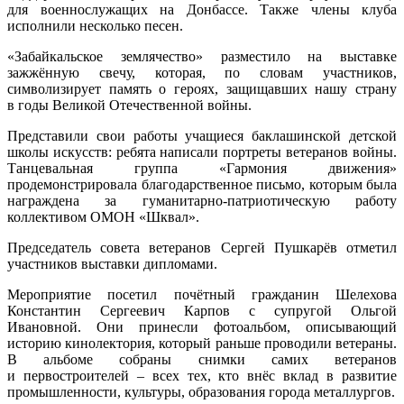
для военнослужащих на Донбассе. Также члены клуба
исполнили несколько песен.
«Забайкальское землячество» разместило на выставке
зажжённую свечу, которая, по словам участников,
символизирует память о героях, защищавших нашу страну
в годы Великой Отечественной войны.
Представили свои работы учащиеся баклашинской детской
школы искусств: ребята написали портреты ветеранов войны.
Танцевальная группа «Гармония движения»
продемонстрировала благодарственное письмо, которым была
награждена за гуманитарно-патриотическую работу
коллективом ОМОН «Шквал».
Председатель совета ветеранов Сергей Пушкарёв отметил
участников выставки дипломами.
Мероприятие посетил почётный гражданин Шелехова
Константин Сергеевич Карпов с супругой Ольгой
Ивановной. Они принесли фотоальбом, описывающий
историю кинолектория, который раньше проводили ветераны.
В альбоме собраны снимки самих ветеранов
и первостроителей – всех тех, кто внёс вклад в развитие
промышленности, культуры, образования города металлургов.