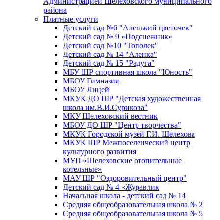
Администрацией Шелеховского муниципального
района
Платные услуги
Детский сад №6 "Аленький цветочек"
Детский сад № 9 «Подснежник»
Детский сад №10 "Тополек"
Детский сад № 14 "Аленка"
Детский сад № 15 "Радуга"
МБУ ШР спортивная школа "Юность"
МБОУ Гимназия
МБОУ Лицей
МКУК ДО ШР "Детская художественная
школа им.В.И.Сурикова"
МКУ Шелеховский вестник
МБОУ ДО ШР "Центр творчества"
МКУК Городской музей Г.И. Шелехова
МКУК ШР Межпоселенческий центр
культурного развития
МУП «Шелеховские отопительные
котельные»
МАУ ШР "Оздоровительный центр"
Детский сад № 4 «Журавлик
Начальная школа - детский сад № 14
Средняя общеобразовательная школа № 2
Средняя общеобразовательная школа № 5