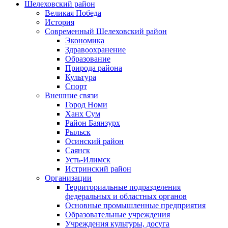
Шелеховский район
Великая Победа
История
Современный Шелеховский район
Экономика
Здравоохранение
Образование
Природа района
Культура
Спорт
Внешние связи
Город Номи
Ханх Сум
Район Баянзурх
Рыльск
Осинский район
Саянск
Усть-Илимск
Истринский район
Организации
Территориальные подразделения
федеральных и областных органов
Основные промышленные предприятия
Образовательные учреждения
Учреждения культуры, досуга