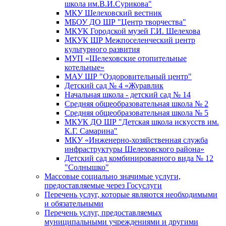
школа им.В.И.Сурикова"
МКУ Шелеховский вестник
МБОУ ДО ШР "Центр творчества"
МКУК Городской музей Г.И. Шелехова
МКУК ШР Межпоселенческий центр
культурного развития
МУП «Шелеховские отопительные
котельные»
МАУ ШР "Оздоровительный центр"
Детский сад № 4 «Журавлик
Начальная школа - детский сад № 14
Средняя общеобразовательная школа № 2
Средняя общеобразовательная школа № 5
МКУК ДО ШР "Детская школа искусств им.
К.Г. Самарина"
МКУ «Инженерно-хозяйственная служба
инфраструктуры Шелеховского района»
Детский сад комбинированного вида № 12
"Солнышко"
Массовые социально значимые услуги,
предоставляемые через Госуслуги
Перечень услуг, которые являются необходимыми
и обязательными
Перечень услуг, предоставляемых
муниципальными учреждениями и другими