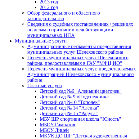
2013 год
2012 год
Обзор федерального и областного
законодательства
Сведения о судебных постановлениях / решениях
по делам о признании недействующими
муниципальных НПА
Муниципальные услуги
Административные регламенты предоставления
муниципальных услуг Шелеховского района
Перечень муниципальных услуг Шелеховского
района, предоставляемых в ГАУ "МФЦ ИО"
Перечень муниципальных услуг, предоставляемых
Администрацией Шелеховского муниципального
района
Платные услуги
Детский сад №6 "Аленький цветочек"
Детский сад № 9 «Подснежник»
Детский сад №10 "Тополек"
Детский сад № 14 "Аленка"
Детский сад № 15 "Радуга"
МБУ ШР спортивная школа "Юность"
МБОУ Гимназия
МБОУ Лицей
МКУК ДО ШР "Детская художественная