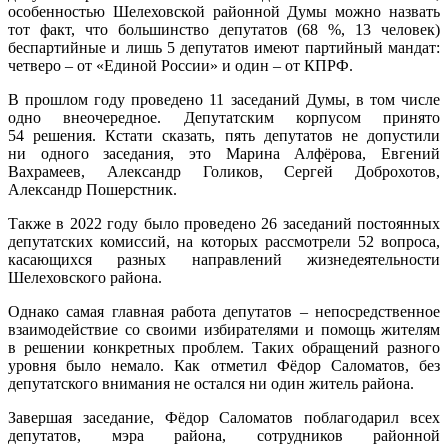
особенностью Шелеховской районной Думы можно назвать
тот факт, что большинство депутатов (68 %, 13 человек)
беспартийные и лишь 5 депутатов имеют партийный мандат:
четверо – от «Единой России» и один – от КПРФ.
В прошлом году проведено 11 заседаний Думы, в том числе
одно внеочередное. Депутатским корпусом принято
54 решения. Кстати сказать, пять депутатов не допустили
ни одного заседания, это Марина Алфёрова, Евгений
Вахрамеев, Александр Голиков, Сергей Доброхотов,
Александр Пошерстник.
Также в 2022 году было проведено 26 заседаний постоянных
депутатских комиссий, на которых рассмотрели 52 вопроса,
касающихся разных направлений жизнедеятельности
Шелеховского района.
Однако самая главная работа депутатов – непосредственное
взаимодействие со своими избирателями и помощь жителям
в решении конкретных проблем. Таких обращений разного
уровня было немало. Как отметил Фёдор Саломатов, без
депутатского внимания не остался ни один житель района.
Завершая заседание, Фёдор Саломатов поблагодарил всех
депутатов, мэра района, сотрудников районной