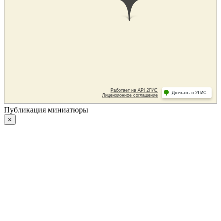
Публикация миниатюры
×