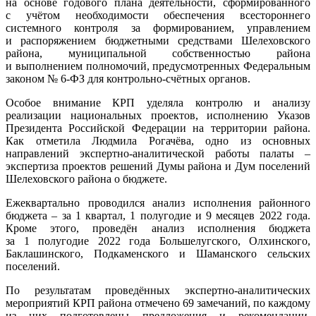
на основе годового плана деятельности, сформированного
с учётом необходимости обеспечения всестороннего
системного контроля за формированием, управлением
и распоряжением бюджетными средствами Шелеховского
района, муниципальной собственностью района
и выполнением полномочий, предусмотренных Федеральным
законом № 6-ФЗ для контрольно-счётных органов.
Особое внимание КРП уделяла контролю и анализу
реализации национальных проектов, исполнению Указов
Президента Российской Федерации на территории района.
Как отметила Людмила Рогачёва, одно из основных
направлений экспертно-аналитической работы палаты –
экспертиза проектов решений Думы района и Дум поселений
Шелеховского района о бюджете.
Ежеквартально проводился анализ исполнения районного
бюджета – за 1 квартал, 1 полугодие и 9 месяцев 2022 года.
Кроме этого, проведён анализ исполнения бюджета
за 1 полугодие 2022 года Большелугского, Олхинского,
Баклашинского, Подкаменского и Шаманского сельских
поселений.
По результатам проведённых экспертно-аналитических
мероприятий КРП района отмечено 69 замечаний, по каждому
из них подготовлены предложения и рекомендации.