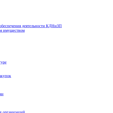
 обеспечения деятельности КДНиЗП
м имуществом
туре
акупок
ми
х организаций