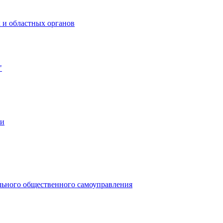
 и областных органов
"
ии
льного общественного самоуправления