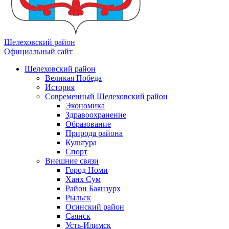
Шелеховский район
Официальный сайт
Шелеховский район
Великая Победа
История
Современный Шелеховский район
Экономика
Здравоохранение
Образование
Природа района
Культура
Спорт
Внешние связи
Город Номи
Ханх Сум
Район Баянзурх
Рыльск
Осинский район
Саянск
Усть-Илимск