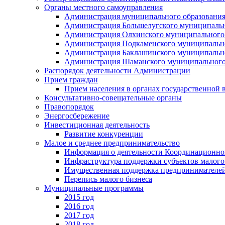
Органы местного самоуправления
Администрация муниципального образования
Администрация Большелугского муниципальн
Администрация Олхинского муниципального 
Администрация Подкаменского муниципально
Администрация Баклашинского муниципально
Администрация Шаманского муниципального
Распорядок деятельности Администрации
Прием граждан
Прием населения в органах государственной 
Консультативно-совещательные органы
Правопорядок
Энергосбережение
Инвестиционная деятельность
Развитие конкуренции
Малое и среднее предпринимательство
Информация о деятельности Координационног
Инфраструктура поддержки субъектов малого
Имущественная поддержка предпринимателей
Перепись малого бизнеса
Муниципальные программы
2015 год
2016 год
2017 год
2018 год