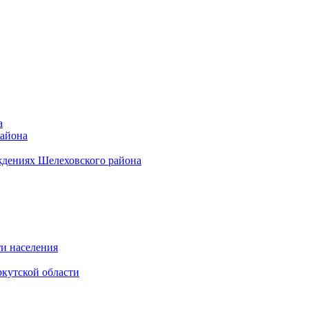
а
района
ждениях Шелеховского района
и населения
кутской области