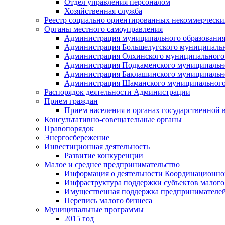
Отдел управления персоналом
Хозяйственная служба
Реестр социально ориентированных некоммерчески
Органы местного самоуправления
Администрация муниципального образования
Администрация Большелугского муниципальн
Администрация Олхинского муниципального 
Администрация Подкаменского муниципально
Администрация Баклашинского муниципально
Администрация Шаманского муниципального
Распорядок деятельности Администрации
Прием граждан
Прием населения в органах государственной 
Консультативно-совещательные органы
Правопорядок
Энергосбережение
Инвестиционная деятельность
Развитие конкуренции
Малое и среднее предпринимательство
Информация о деятельности Координационног
Инфраструктура поддержки субъектов малого
Имущественная поддержка предпринимателей
Перепись малого бизнеса
Муниципальные программы
2015 год