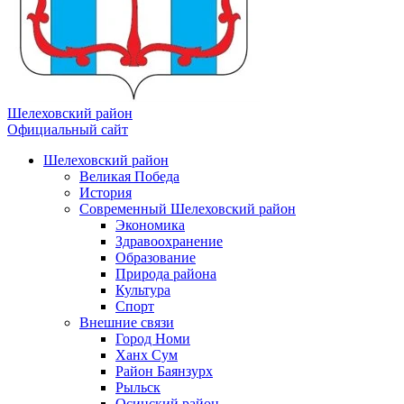
Шелеховский район
Официальный сайт
Шелеховский район
Великая Победа
История
Современный Шелеховский район
Экономика
Здравоохранение
Образование
Природа района
Культура
Спорт
Внешние связи
Город Номи
Ханх Сум
Район Баянзурх
Рыльск
Осинский район