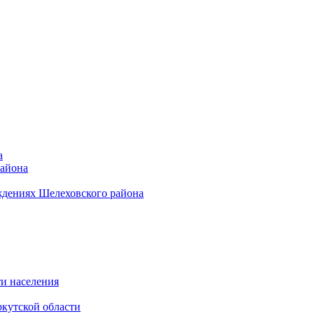
а
района
ждениях Шелеховского района
и населения
кутской области