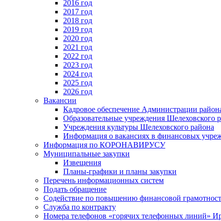
2016 год
2017 год
2018 год
2019 год
2020 год
2021 год
2022 год
2023 год
2024 год
2025 год
2026 год
Вакансии
Кадровое обеспечение Администрации район
Образовательные учреждения Шелеховского 
Учреждения культуры Шелеховского района
Информация о вакансиях в финансовых учре
Информация по КОРОНАВИРУСУ
Муниципальные закупки
Извещения
Планы-графики и планы закупки
Перечень информационных систем
Подать обращение
Содействие по повышению финансовой грамотност
Служба по контракту
Номера телефонов «горячих телефонных линий» Ир