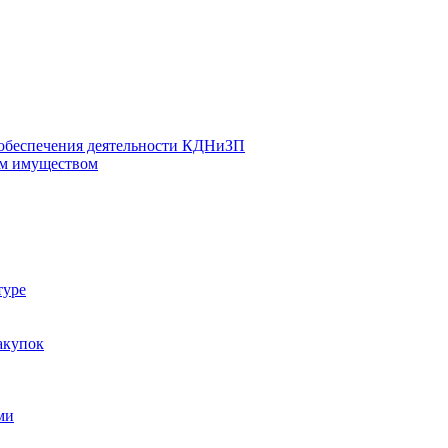
 обеспечения деятельности КДНиЗП
м имуществом
туре
акупок
ми