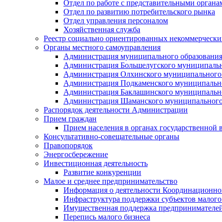
Отдел по работе с представительными органа
Отдел по развитию потребительского рынка
Отдел управления персоналом
Хозяйственная служба
Реестр социально ориентированных некоммерчески
Органы местного самоуправления
Администрация муниципального образования
Администрация Большелугского муниципальн
Администрация Олхинского муниципального 
Администрация Подкаменского муниципально
Администрация Баклашинского муниципально
Администрация Шаманского муниципального
Распорядок деятельности Администрации
Прием граждан
Прием населения в органах государственной 
Консультативно-совещательные органы
Правопорядок
Энергосбережение
Инвестиционная деятельность
Развитие конкуренции
Малое и среднее предпринимательство
Информация о деятельности Координационног
Инфраструктура поддержки субъектов малого
Имущественная поддержка предпринимателей
Перепись малого бизнеса