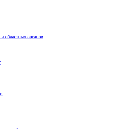
 и областных органов
"
ии