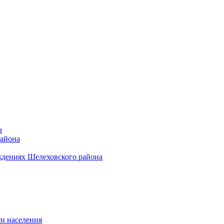
а
района
ждениях Шелеховского района
и населения