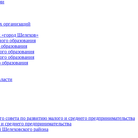
ми
х организаций
 «город Шелехов»
ого образования
образования
го образования
го образования
 образования
власти
о совета по развитию малого и среднего предпринимательства
 и среднего предпринимательства
 Шелеховского района