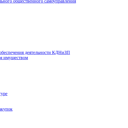
льного общественного самоуправления
 обеспечения деятельности КДНиЗП
м имуществом
туре
акупок