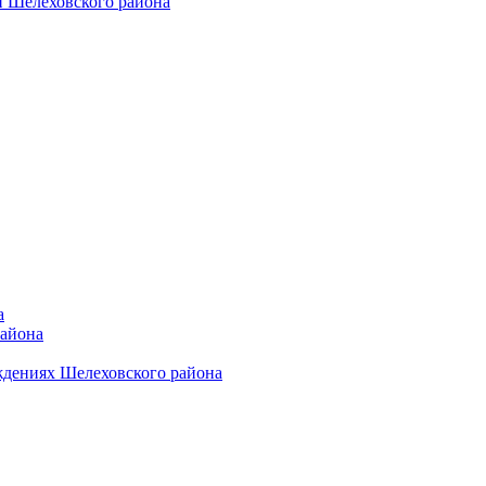
 Шелеховского района
а
района
ждениях Шелеховского района