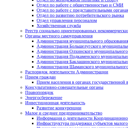
Отдел по работе с общественностью и СМИ
Отдел по работе с представительными органа
Отдел по развитию потребительского рынка
Отдел управления персоналом
Хозяйственная служба
Реестр социально ориентированных некоммерчески
Органы местного самоуправления
Администрация муниципального образования
Администрация Большелугского муниципальн
Администрация Олхинского муниципального 
Администрация Подкаменского муниципально
Администрация Баклашинского муниципально
Администрация Шаманского муниципального
Распорядок деятельности Администрации
Прием граждан
Прием населения в органах государственной 
Консультативно-совещательные органы
Правопорядок
Энергосбережение
Инвестиционная деятельность
Развитие конкуренции
Малое и среднее предпринимательство
Информация о деятельности Координационног
Инфраструктура поддержки субъектов малого