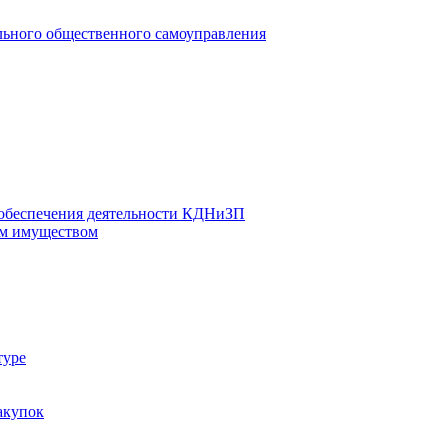
льного общественного самоуправления
 обеспечения деятельности КДНиЗП
м имуществом
туре
акупок