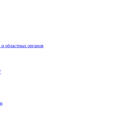
 и областных органов
"
ии