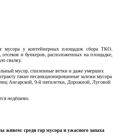
ие мусора у контейнерных площадок сбора ТКО.
, отсеков и бункеров, расположенных на площадке,
ую свалку.
ельный мусор, спиленные ветки и даже умерших
онтракту такие несанкционированные залежи мусора
лиц Ангарской, 9-й пятилетки, Дорожной, Луговой
тся недёшево.
 мы живем: среди гор мусора и ужасного запаха