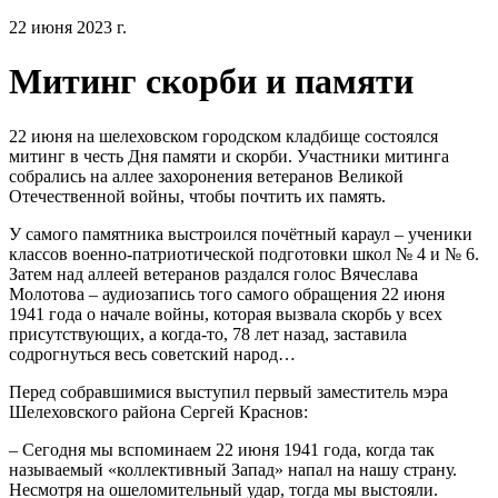
22 июня 2023 г.
Митинг скорби и памяти
22 июня на шелеховском городском кладбище состоялся
митинг в честь Дня памяти и скорби. Участники митинга
собрались на аллее захоронения ветеранов Великой
Отечественной войны, чтобы почтить их память.
У самого памятника выстроился почётный караул – ученики
классов военно-патриотической подготовки школ № 4 и № 6.
Затем над аллеей ветеранов раздался голос Вячеслава
Молотова – аудиозапись того самого обращения 22 июня
1941 года о начале войны, которая вызвала скорбь у всех
присутствующих, а когда-то, 78 лет назад, заставила
содрогнуться весь советский народ…
Перед собравшимися выступил первый заместитель мэра
Шелеховского района Сергей Краснов:
– Сегодня мы вспоминаем 22 июня 1941 года, когда так
называемый «коллективный Запад» напал на нашу страну.
Несмотря на ошеломительный удар, тогда мы выстояли.