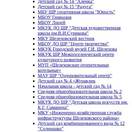
Детский сад № 14 "Аленка"
Детский сад № 15 "Радуга"
МБУ ШР спортивная школа "Юность"
МБОУ Гимназия
МБОУ Лицей
МКУК ДО ШР "Детская художественная
школа им.В.И.Сурикова"
МКУ Шелеховский вестник
МБОУ ДО ШР "Центр творчества"
МКУК Городской музей Г.И. Шелехова
МКУК ШР Межпоселенческий центр
культурного развития
МУП «Шелеховские отопительные
котельные»
МАУ ШР "Оздоровительный центр"
Детский сад № 4 «Журавлик
Начальная школа - детский сад № 14
Средняя общеобразовательная школа № 2
Средняя общеобразовательная школа № 5
МКУК ДО ШР "Детская школа искусств им.
К.Г. Самарина"
МКУ «Инженерно-хозяйственная служба
инфраструктуры Шелеховского района»
Детский сад комбинированного вида № 12
"Солнышко"