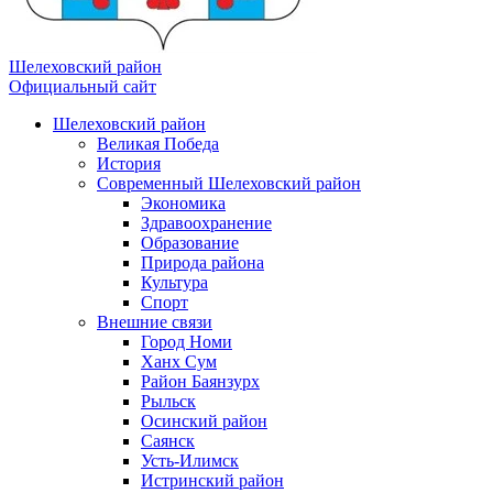
Шелеховский район
Официальный сайт
Шелеховский район
Великая Победа
История
Современный Шелеховский район
Экономика
Здравоохранение
Образование
Природа района
Культура
Спорт
Внешние связи
Город Номи
Ханх Сум
Район Баянзурх
Рыльск
Осинский район
Саянск
Усть-Илимск
Истринский район