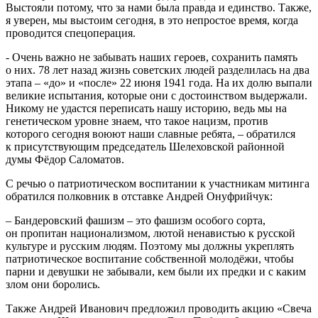
Выстояли потому, что за нами была правда и единство. Также,
я уверен, мы выстоим сегодня, в это непростое время, когда
проводится спецоперация.
- Очень важно не забывать наших героев, сохранить память
о них. 78 лет назад жизнь советских людей разделилась на два
этапа – «до» и «после» 22 июня 1941 года. На их долю выпали
великие испытания, которые они с достоинством выдержали.
Никому не удастся переписать нашу историю, ведь мы на
генетическом уровне знаем, что такое нацизм, против
которого сегодня воюют наши славные ребята, – обратился
к присутствующим председатель Шелеховской районной
думы Фёдор Саломатов.
С речью о патриотическом воспитании к участникам митинга
обратился полковник в отставке Андрей Онуфрийчук:
– Бандеровский фашизм – это фашизм особого сорта,
он пропитан национализмом, лютой ненавистью к русской
культуре и русским людям. Поэтому мы должны укреплять
патриотическое воспитание собственной молодёжи, чтобы
парни и девушки не забывали, кем были их предки и с каким
злом они боролись.
Также Андрей Иванович предложил проводить акцию «Свеча