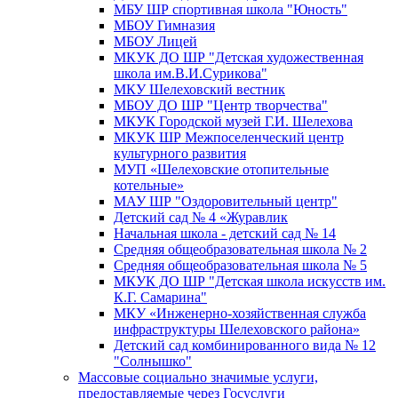
МБУ ШР спортивная школа "Юность"
МБОУ Гимназия
МБОУ Лицей
МКУК ДО ШР "Детская художественная
школа им.В.И.Сурикова"
МКУ Шелеховский вестник
МБОУ ДО ШР "Центр творчества"
МКУК Городской музей Г.И. Шелехова
МКУК ШР Межпоселенческий центр
культурного развития
МУП «Шелеховские отопительные
котельные»
МАУ ШР "Оздоровительный центр"
Детский сад № 4 «Журавлик
Начальная школа - детский сад № 14
Средняя общеобразовательная школа № 2
Средняя общеобразовательная школа № 5
МКУК ДО ШР "Детская школа искусств им.
К.Г. Самарина"
МКУ «Инженерно-хозяйственная служба
инфраструктуры Шелеховского района»
Детский сад комбинированного вида № 12
"Солнышко"
Массовые социально значимые услуги,
предоставляемые через Госуслуги