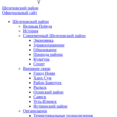
Шелеховский район
Официальный сайт
Шелеховский район
Великая Победа
История
Современный Шелеховский район
Экономика
Здравоохранение
Образование
Природа района
Культура
Спорт
Внешние связи
Город Номи
Ханх Сум
Район Баянзурх
Рыльск
Осинский район
Саянск
Усть-Илимск
Истринский район
Организации
Территориальные подразделения