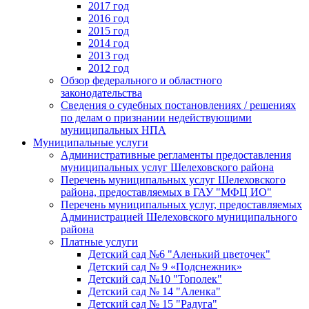
2017 год
2016 год
2015 год
2014 год
2013 год
2012 год
Обзор федерального и областного
законодательства
Сведения о судебных постановлениях / решениях
по делам о признании недействующими
муниципальных НПА
Муниципальные услуги
Административные регламенты предоставления
муниципальных услуг Шелеховского района
Перечень муниципальных услуг Шелеховского
района, предоставляемых в ГАУ "МФЦ ИО"
Перечень муниципальных услуг, предоставляемых
Администрацией Шелеховского муниципального
района
Платные услуги
Детский сад №6 "Аленький цветочек"
Детский сад № 9 «Подснежник»
Детский сад №10 "Тополек"
Детский сад № 14 "Аленка"
Детский сад № 15 "Радуга"