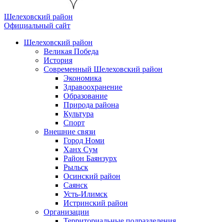
Шелеховский район
Официальный сайт
Шелеховский район
Великая Победа
История
Современный Шелеховский район
Экономика
Здравоохранение
Образование
Природа района
Культура
Спорт
Внешние связи
Город Номи
Ханх Сум
Район Баянзурх
Рыльск
Осинский район
Саянск
Усть-Илимск
Истринский район
Организации
Территориальные подразделения