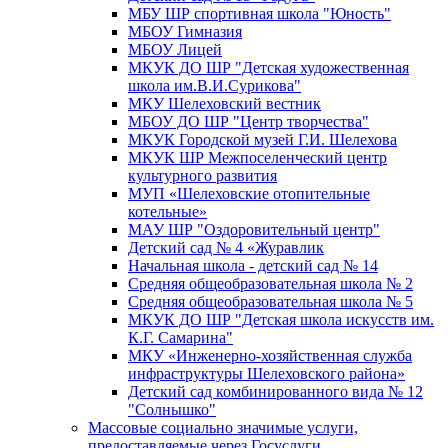
МБУ ШР спортивная школа "Юность"
МБОУ Гимназия
МБОУ Лицей
МКУК ДО ШР "Детская художественная
школа им.В.И.Сурикова"
МКУ Шелеховский вестник
МБОУ ДО ШР "Центр творчества"
МКУК Городской музей Г.И. Шелехова
МКУК ШР Межпоселенческий центр
культурного развития
МУП «Шелеховские отопительные
котельные»
МАУ ШР "Оздоровительный центр"
Детский сад № 4 «Журавлик
Начальная школа - детский сад № 14
Средняя общеобразовательная школа № 2
Средняя общеобразовательная школа № 5
МКУК ДО ШР "Детская школа искусств им.
К.Г. Самарина"
МКУ «Инженерно-хозяйственная служба
инфраструктуры Шелеховского района»
Детский сад комбинированного вида № 12
"Солнышко"
Массовые социально значимые услуги,
предоставляемые через Госуслуги