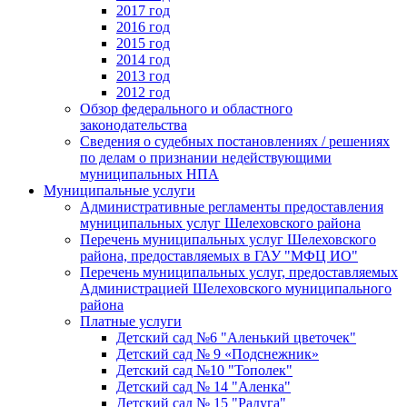
2017 год
2016 год
2015 год
2014 год
2013 год
2012 год
Обзор федерального и областного
законодательства
Сведения о судебных постановлениях / решениях
по делам о признании недействующими
муниципальных НПА
Муниципальные услуги
Административные регламенты предоставления
муниципальных услуг Шелеховского района
Перечень муниципальных услуг Шелеховского
района, предоставляемых в ГАУ "МФЦ ИО"
Перечень муниципальных услуг, предоставляемых
Администрацией Шелеховского муниципального
района
Платные услуги
Детский сад №6 "Аленький цветочек"
Детский сад № 9 «Подснежник»
Детский сад №10 "Тополек"
Детский сад № 14 "Аленка"
Детский сад № 15 "Радуга"