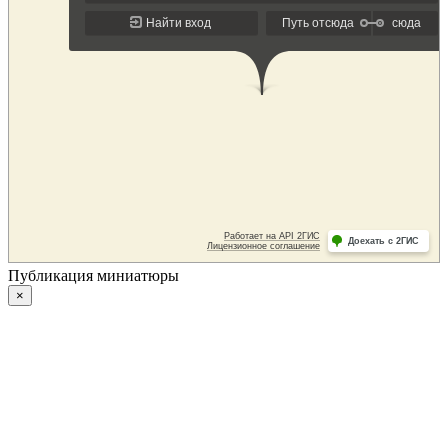
Публикация миниатюры
×