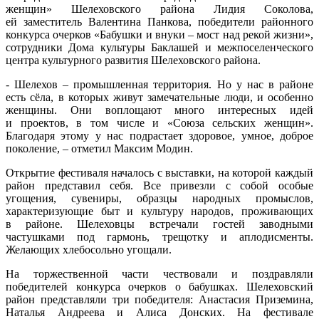
женщин» Шелеховского района Лидия Соколова,
ей заместитель Валентина Панкова, победители районного
конкурса очерков «Бабушки и внуки – мост над рекой жизни»,
сотрудники Дома культуры Баклашей и межпоселенческого
центра культурного развития Шелеховского района.
- Шелехов – промышленная территория. Но у нас в районе
есть сёла, в которых живут замечательные люди, и особенно
женщины. Они воплощают много интересных идей
и проектов, в том числе и «Союза сельских женщин».
Благодаря этому у нас подрастает здоровое, умное, доброе
поколение, – отметил Максим Модин.
Открытие фестиваля началось с выставки, на которой каждый
район представил себя. Все привезли с собой особые
угощения, сувениры, образцы народных промыслов,
характеризующие быт и культуру народов, проживающих
в районе. Шелеховцы встречали гостей заводными
частушками под гармонь, трещотку и аплодисменты.
Желающих хлебосольно угощали.
На торжественной части чествовали и поздравляли
победителей конкурса очерков о бабушках. Шелеховский
район представляли три победителя: Анастасия Приземина,
Наталья Андреева и Алиса Донских. На фестивале