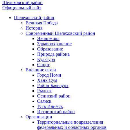
Шелеховский район
Официальный сайт
Шелеховский район
Великая Победа
История
Современный Шелеховский район
Экономика
Здравоохранение
Образование
Природа района
Культура
Спорт
Внешние связи
Город Номи
Ханх Сум
Район Баянзурх
Рыльск
Осинский район
Саянск
Усть-Илимск
Истринский район
Организации
Территориальные подразделения
федеральных и областных органов