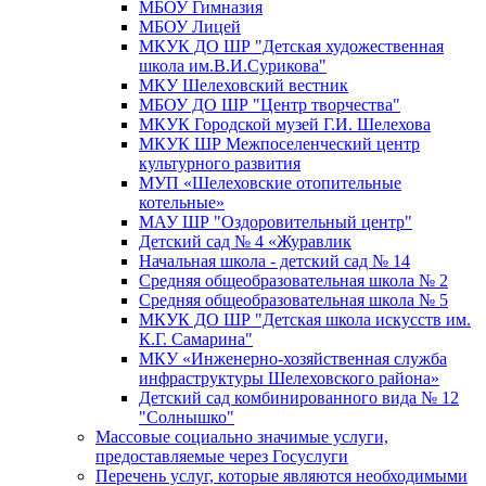
МБОУ Гимназия
МБОУ Лицей
МКУК ДО ШР "Детская художественная
школа им.В.И.Сурикова"
МКУ Шелеховский вестник
МБОУ ДО ШР "Центр творчества"
МКУК Городской музей Г.И. Шелехова
МКУК ШР Межпоселенческий центр
культурного развития
МУП «Шелеховские отопительные
котельные»
МАУ ШР "Оздоровительный центр"
Детский сад № 4 «Журавлик
Начальная школа - детский сад № 14
Средняя общеобразовательная школа № 2
Средняя общеобразовательная школа № 5
МКУК ДО ШР "Детская школа искусств им.
К.Г. Самарина"
МКУ «Инженерно-хозяйственная служба
инфраструктуры Шелеховского района»
Детский сад комбинированного вида № 12
"Солнышко"
Массовые социально значимые услуги,
предоставляемые через Госуслуги
Перечень услуг, которые являются необходимыми