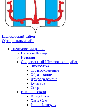
Шелеховский район
Официальный сайт
Шелеховский район
Великая Победа
История
Современный Шелеховский район
Экономика
Здравоохранение
Образование
Природа района
Культура
Спорт
Внешние связи
Город Номи
Ханх Сум
Район Баянзурх