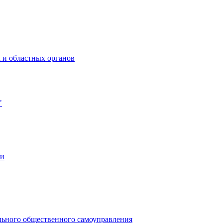
 и областных органов
"
ии
льного общественного самоуправления