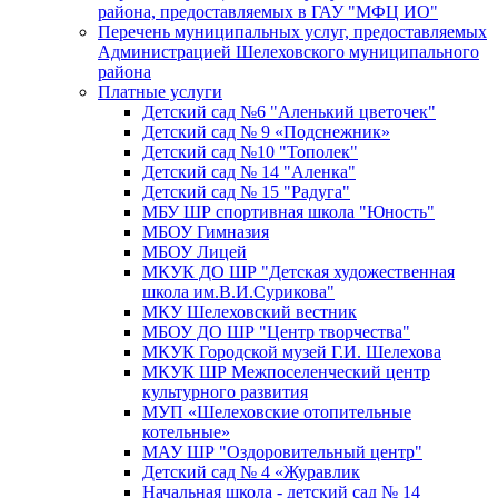
района, предоставляемых в ГАУ "МФЦ ИО"
Перечень муниципальных услуг, предоставляемых
Администрацией Шелеховского муниципального
района
Платные услуги
Детский сад №6 "Аленький цветочек"
Детский сад № 9 «Подснежник»
Детский сад №10 "Тополек"
Детский сад № 14 "Аленка"
Детский сад № 15 "Радуга"
МБУ ШР спортивная школа "Юность"
МБОУ Гимназия
МБОУ Лицей
МКУК ДО ШР "Детская художественная
школа им.В.И.Сурикова"
МКУ Шелеховский вестник
МБОУ ДО ШР "Центр творчества"
МКУК Городской музей Г.И. Шелехова
МКУК ШР Межпоселенческий центр
культурного развития
МУП «Шелеховские отопительные
котельные»
МАУ ШР "Оздоровительный центр"
Детский сад № 4 «Журавлик
Начальная школа - детский сад № 14