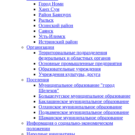
Город Номи
Ханх Сум
Район Баянзурх
Рыльск
Осинский район
Саянск
Усть-Илимск
Истринский район
Организации
Территориальные подразделения
федеральных и областных органов
Основные промышленные предприятия
Образовательные учреждения
Учреждения культуры, досуга
Поселения
Муниципальное образование "город
Шелехов"
Большелугское муниципальное образование
Баклашинское муниципальное образование
Олхинское муниципальное образование
Подкаменское муниципальное образование
Шаманское муниципальное образование
Информация о социально-экономическом
положении
Народные инициативы