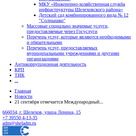
МКУ «Инженерно-хозяйственная служба
инфраструктуры Шелеховского района»
Детский сад комбинированного вида № 12
"Солнышко"
Массовые социально значимые услуги,
предоставляемые через Госуслуги
Перечень услуг, которые являются необходимыми
и обязательными
Перечень услуг, предоставляемых
муниципальными учреждениями и другими
организациями
Антикоррупционная деятельность
КРП
ТИК
...
Главная
Новости
21 сентября отмечается Международный...
666034, г. Шелехов, улица Ленина, 15
+7 39550 4-13-35
adm@sheladm.ru