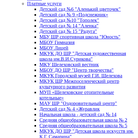
Платные услуги
Детский сад №6 "Аленький цветочек"
Детский сад № 9 «Подснежник»
Детский сад №10 "Тополек"
Детский сад № 14 "Аленка"
Детский сад № 15 "Радуга"
МБУ ШР спортивная школа "Юность"
МБОУ Гимназия
МБОУ Лицей
МКУК ДО ШР "Детская художественная
школа им.В.И.Сурикова"
МКУ Шелеховский вестник
МБОУ ДО ШР "Центр творчества"
МКУК Городской музей Г.И. Шелехова
МКУК ШР Межпоселенческий центр
культурного развития
МУП «Шелеховские отопительные
котельные»
МАУ ШР "Оздоровительный центр"
Детский сад № 4 «Журавлик
Начальная школа - детский сад № 14
Средняя общеобразовательная школа № 2
Средняя общеобразовательная школа № 5
МКУК ДО ШР "Детская школа искусств им.
К.Г. Самарина"