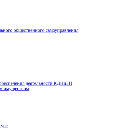
льного общественного самоуправления
 обеспечения деятельности КДНиЗП
м имуществом
туре