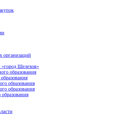
акупок
ми
х организаций
 «город Шелехов»
ого образования
образования
го образования
го образования
 образования
власти