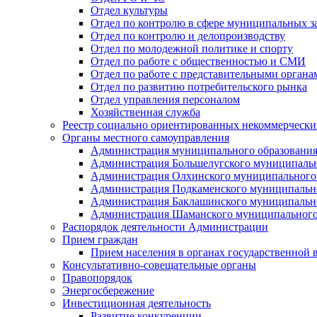
Отдел культуры
Отдел по контролю в сфере муниципальных з
Отдел по контролю и делопроизводству
Отдел по молодежной политике и спорту
Отдел по работе с общественностью и СМИ
Отдел по работе с представительными органа
Отдел по развитию потребительского рынка
Отдел управления персоналом
Хозяйственная служба
Реестр социально ориентированных некоммерчески
Органы местного самоуправления
Администрация муниципального образования
Администрация Большелугского муниципальн
Администрация Олхинского муниципального 
Администрация Подкаменского муниципально
Администрация Баклашинского муниципально
Администрация Шаманского муниципального
Распорядок деятельности Администрации
Прием граждан
Прием населения в органах государственной 
Консультативно-совещательные органы
Правопорядок
Энергосбережение
Инвестиционная деятельность
Развитие конкуренции