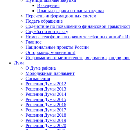
Муниципальные закупки
Извещения
Планы-графики и планы закупки
Перечень информационных систем
Подать обращение
Содействие по повышению финансовой грамотност
Служба по контракту
Номера телефонов «горячих телефонных линий» Ир
Главное
Национальные проекты России
Осторожно, мошенники!
Информация от министерств, ведомств, фондов, ор
Дума
О Думе района
Молодежный парламент
Соглашения
Решения Думы 2012
Решения Думы 2013
Решения Думы 2014
Решения Думы 2015
Решения Думы 2016
Решения Думы 2017
Решения Думы 2018
Решения Думы 2019
Решения Думы 2020