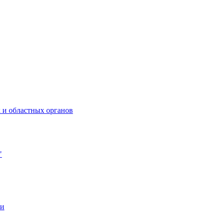
 и областных органов
"
ии