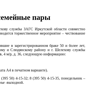
 семейные пары
ехову службы ЗАГС Иркутской области совместно
одится торжественное мероприятие – чествование
вшие в зарегистрированном браке 50 и более лет,
кому и Слюдянскому району и г. Шелехову службы
в, 4 м/р, д. 36, следующую информацию:
ата А4 в печатном варианте).
395 50) 4-15-32; 8 (395 50) 4-15-35, понедельник –
енье -выходной.