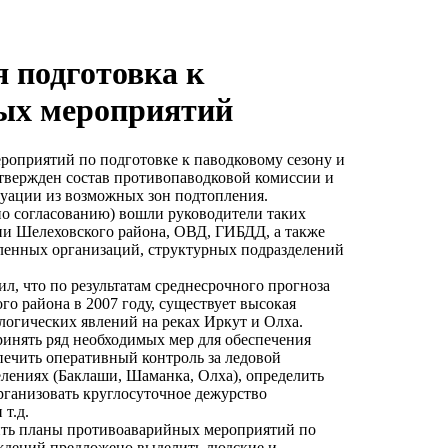
 подготовка к
ых мероприятий
роприятий по подготовке к паводковому сезону и
утвержден состав противопаводковой комиссии и
куации из возможных зон подтопления.
по согласованию) вошли руководители таких
и Шелеховского района, ОВД, ГИБДД, а также
ленных организаций, структурных подразделений
л, что по результатам среднесрочного прогноза
го района в 2007 году, существует высокая
огических явлений на реках Иркут и Олха.
инять ряд необходимых мер для обеспечения
печить оперативный контроль за ледовой
елениях (Баклаши, Шаманка, Олха), определить
рганизовать круглосуточное дежурство
т.д.
дить планы противоаварийных мероприятий по
ждений предложено выделить людские и