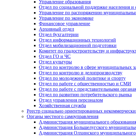
Управление образования
Отдел по социальной поддержке населения и
Управление по распоряжению муниципальны
Управление по экономике
Финансовое управление
Архивный отдел
Отдел бухгалтерии
Отдел информационных технологий
Отдел мобилизационной подготовки
Комитет по градостроительству и инфраструк
Отдел ГО и ЧС
Отдел культуры
Отдел по контролю в сфере муниципальных з
Отдел по контролю и делопроизводству
Отдел по молодежной политике и спорту
Отдел по работе с общественностью и СМИ
Отдел по работе с представительными органа
Отдел по развитию потребительского рынка
Отдел управления персоналом
Хозяйственная служба
Реестр социально ориентированных некоммерчески
Органы местного самоуправления
Администрация муниципального образования
Администрация Большелугского муниципальн
Администрация Олхинского муниципального 