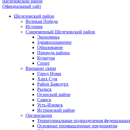
Шелеховский район
Официальный сайт
Шелеховский район
Великая Победа
История
Современный Шелеховский район
Экономика
Здравоохранение
Образование
Природа района
Культура
Спорт
Внешние связи
Город Номи
Ханх Сум
Район Баянзурх
Рыльск
Осинский район
Саянск
Усть-Илимск
Истринский район
Организации
Территориальные подразделения федеральных
Основные промышленные предприятия