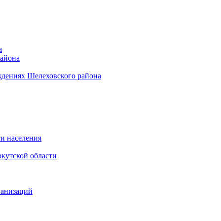
а
района
ждениях Шелеховского района
и населения
кутской области
ганизаций