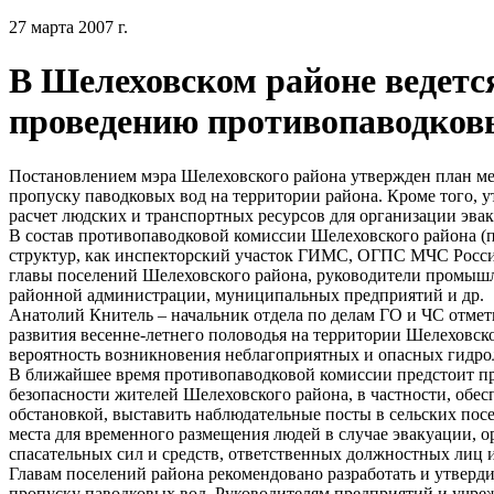
27 марта 2007 г.
В Шелеховском районе ведется
проведению противопаводков
Постановлением мэра Шелеховского района утвержден план ме
пропуску паводковых вод на территории района. Кроме того, 
расчет людских и транспортных ресурсов для организации эва
В состав противопаводковой комиссии Шелеховского района (
структур, как инспекторский участок ГИМС, ОГПС МЧС Росси
главы поселений Шелеховского района, руководители промыш
районной администрации, муниципальных предприятий и др.
Анатолий Книтель – начальник отдела по делам ГО и ЧС отмети
развития весенне-летнего половодья на территории Шелеховско
вероятность возникновения неблагоприятных и опасных гидрол
В ближайшее время противопаводковой комиссии предстоит пр
безопасности жителей Шелеховского района, в частности, обес
обстановкой, выставить наблюдательные посты в сельских пос
места для временного размещения людей в случае эвакуации, о
спасательных сил и средств, ответственных должностных лиц и 
Главам поселений района рекомендовано разработать и утвер
пропуску паводковых вод. Руководителям предприятий и учре