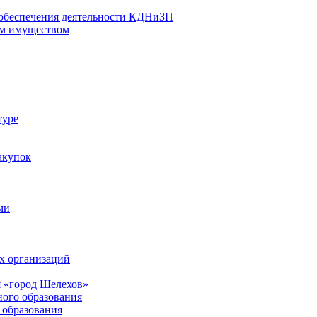
 обеспечения деятельности КДНиЗП
м имуществом
туре
акупок
ми
х организаций
 «город Шелехов»
ого образования
образования