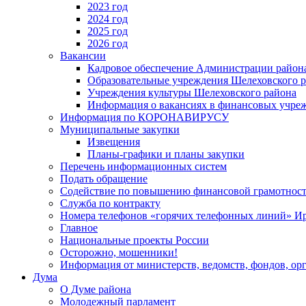
2023 год
2024 год
2025 год
2026 год
Вакансии
Кадровое обеспечение Администрации район
Образовательные учреждения Шелеховского 
Учреждения культуры Шелеховского района
Информация о вакансиях в финансовых учре
Информация по КОРОНАВИРУСУ
Муниципальные закупки
Извещения
Планы-графики и планы закупки
Перечень информационных систем
Подать обращение
Содействие по повышению финансовой грамотност
Служба по контракту
Номера телефонов «горячих телефонных линий» Ир
Главное
Национальные проекты России
Осторожно, мошенники!
Информация от министерств, ведомств, фондов, ор
Дума
О Думе района
Молодежный парламент