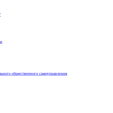
"
ии
льного общественного самоуправления