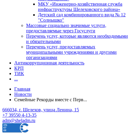
МКУ «Инженерно-хозяйственная служба
инфраструктуры Шелеховского района»
Детский сад комбинированного вида № 12
"Солнышко"
Массовые социально значимые услуги,
предоставляемые через Госуслуги
Перечень услуг, которые являются необходимыми
и обязательными
Перечень услуг, предоставляемых
муниципальными учреждениями и другими
организациями
Антикоррупционная деятельность
КРП
ТИК
...
Главная
Новости
Семейные Рекорды вместе с Перв...
666034, г. Шелехов, улица Ленина, 15
+7 39550 4-13-35
adm@sheladm.ru