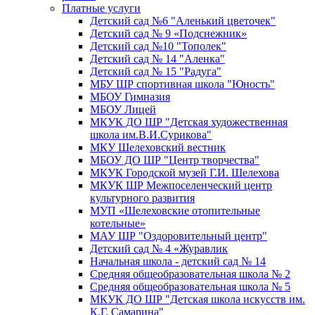
Платные услуги
Детский сад №6 "Аленький цветочек"
Детский сад № 9 «Подснежник»
Детский сад №10 "Тополек"
Детский сад № 14 "Аленка"
Детский сад № 15 "Радуга"
МБУ ШР спортивная школа "Юность"
МБОУ Гимназия
МБОУ Лицей
МКУК ДО ШР "Детская художественная
школа им.В.И.Сурикова"
МКУ Шелеховский вестник
МБОУ ДО ШР "Центр творчества"
МКУК Городской музей Г.И. Шелехова
МКУК ШР Межпоселенческий центр
культурного развития
МУП «Шелеховские отопительные
котельные»
МАУ ШР "Оздоровительный центр"
Детский сад № 4 «Журавлик
Начальная школа - детский сад № 14
Средняя общеобразовательная школа № 2
Средняя общеобразовательная школа № 5
МКУК ДО ШР "Детская школа искусств им.
К.Г. Самарина"