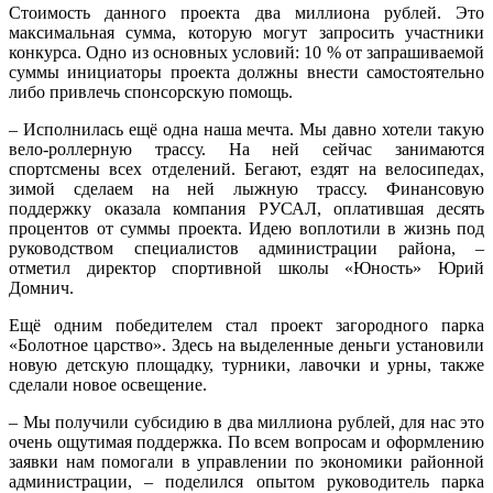
Стоимость данного проекта два миллиона рублей. Это
максимальная сумма, которую могут запросить участники
конкурса. Одно из основных условий: 10 % от запрашиваемой
суммы инициаторы проекта должны внести самостоятельно
либо привлечь спонсорскую помощь.
– Исполнилась ещё одна наша мечта. Мы давно хотели такую
вело-роллерную трассу. На ней сейчас занимаются
спортсмены всех отделений. Бегают, ездят на велосипедах,
зимой сделаем на ней лыжную трассу. Финансовую
поддержку оказала компания РУСАЛ, оплатившая десять
процентов от суммы проекта. Идею воплотили в жизнь под
руководством специалистов администрации района, –
отметил директор спортивной школы «Юность» Юрий
Домнич.
Ещё одним победителем стал проект загородного парка
«Болотное царство». Здесь на выделенные деньги установили
новую детскую площадку, турники, лавочки и урны, также
сделали новое освещение.
– Мы получили субсидию в два миллиона рублей, для нас это
очень ощутимая поддержка. По всем вопросам и оформлению
заявки нам помогали в управлении по экономики районной
администрации, – поделился опытом руководитель парка