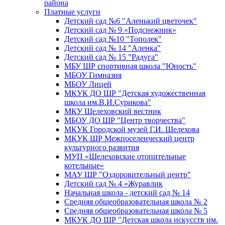
района
Платные услуги
Детский сад №6 "Аленький цветочек"
Детский сад № 9 «Подснежник»
Детский сад №10 "Тополек"
Детский сад № 14 "Аленка"
Детский сад № 15 "Радуга"
МБУ ШР спортивная школа "Юность"
МБОУ Гимназия
МБОУ Лицей
МКУК ДО ШР "Детская художественная
школа им.В.И.Сурикова"
МКУ Шелеховский вестник
МБОУ ДО ШР "Центр творчества"
МКУК Городской музей Г.И. Шелехова
МКУК ШР Межпоселенческий центр
культурного развития
МУП «Шелеховские отопительные
котельные»
МАУ ШР "Оздоровительный центр"
Детский сад № 4 «Журавлик
Начальная школа - детский сад № 14
Средняя общеобразовательная школа № 2
Средняя общеобразовательная школа № 5
МКУК ДО ШР "Детская школа искусств им.