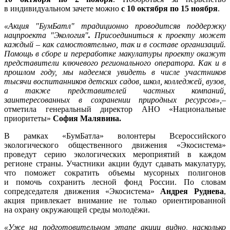
в индивидуальном зачете можно
с 10 октября по 15 ноября
.
«Акция
"
БумБатл" традиционно проводится
в поддержку
нацпроекта "Экология"
.
Присоединиться к проекту может
каждый – как самостоятельно, так и в составе организаций.
Помощь в сборе и переработке макулатуры проекту окажут
представители ключевого регионального оператора. Как и в
прошлом году, мы надеемся увидеть в числе участников
тысячи воспитанников детских садов, школ, колледжей, вузов,
а также представителей частных компаний,
заинтересованных в сохранении природных ресурсов»,
–
отметила генеральный директор АНО «Национальные
приоритеты»
София Малявина.
В рамках «БумБатла» волонтеры Всероссийского
экологического общественного движения «Экосистема»
проведут серию экологических мероприятий в каждом
регионе страны. Участники акции будут сдавать макулатуру,
что поможет сократить объемы мусорных полигонов
и помочь сохранить лесной фонд России. По словам
сопредседателя движения «Экосистема»
Андрея Руднева
,
акция привлекает внимание не только ориентированной
на охрану окружающей среды молодёжи.
«Уже на подготовительном этапе акции видно, насколько