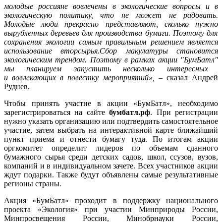
молодые россияне вовлечены в экологические вопросы и в
экологическую политику, что не может не радовать.
Молодые люди прекрасно представляют, сколько нужно
вырубленных деревьев для производства бумаги. Поэтому для
сохранения экологии самым правильным решением является
использование вторсырья.
Сбор макулатуры становится
экологическим трендом. Поэтому в рамках акции "
БумБатл"
мы планируем запустить несколько интересных
и вовлекающих в повестку мероприятий
»,
– сказал Андрей
Руднев.
Чтобы принять участие в акции «БумБатл», необходимо
зарегистрироваться на сайте
бумбатл.рф
. При регистрации
нужно указать организацию или подтвердить самостоятельное
участие, затем выбрать на интерактивной карте ближайший
пункт приема и отнести бумагу туда. По итогам акции
оргкомитет определит лидеров по объемам сданного
бумажного сырья среди детских садов, школ, ссузов, вузов,
компаний и в индивидуальном зачете. Всех участников акции
ждут подарки. Также будут объявлены самые результативные
регионы страны.
Акция «БумБатл» проходит в поддержку национального
проекта «Экология» при участии Минприроды России,
Минпросвещения России, Минобрнауки России,