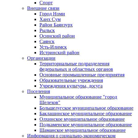
Спорт
Внешние связи
Город Номи
Ханх Сум
Район Баянзурх
Рыльск
Осинский район
Саянск
Усть-Илимск
Истринский район
Организации
Территориальные подразделения
федеральных и областных органов
Основные промышленные предприятия
Образовательные учреждения
Учреждения культуры, досуга
Поселения
Муниципальное образование "город
Шелехов"
Большелугское муниципальное образование
Баклашинское муниципальное образование
Олхинское муниципальное образование
Подкаменское муниципальное образование
Шаманское муниципальное образование
Информация о социально-экономическом