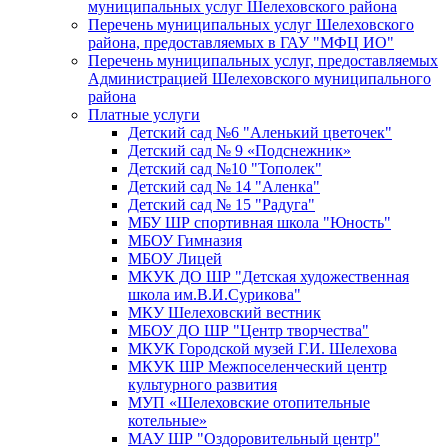
муниципальных услуг Шелеховского района
Перечень муниципальных услуг Шелеховского
района, предоставляемых в ГАУ "МФЦ ИО"
Перечень муниципальных услуг, предоставляемых
Администрацией Шелеховского муниципального
района
Платные услуги
Детский сад №6 "Аленький цветочек"
Детский сад № 9 «Подснежник»
Детский сад №10 "Тополек"
Детский сад № 14 "Аленка"
Детский сад № 15 "Радуга"
МБУ ШР спортивная школа "Юность"
МБОУ Гимназия
МБОУ Лицей
МКУК ДО ШР "Детская художественная
школа им.В.И.Сурикова"
МКУ Шелеховский вестник
МБОУ ДО ШР "Центр творчества"
МКУК Городской музей Г.И. Шелехова
МКУК ШР Межпоселенческий центр
культурного развития
МУП «Шелеховские отопительные
котельные»
МАУ ШР "Оздоровительный центр"