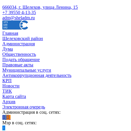
666034, г. Шелехов, улица Ленина, 15
+7 39550 4-13-35
adm@sheladm.ru
Главная
Шелеховский район
Администрация
Дума
Общественность
Подать обращение
Правовые акты
Муниципальные услуги
Антикоррупционная деятельность
КРП
Новости
ТИК
Карта сайта
Архив
Электронная очередь
Администрация в соц. сетях:
Мэр в соц. сетях: