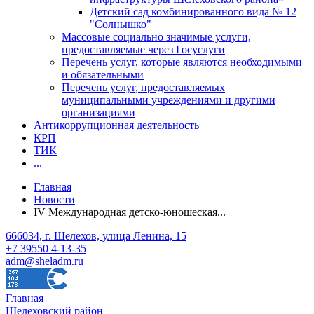
Детский сад комбинированного вида № 12
"Солнышко"
Массовые социально значимые услуги,
предоставляемые через Госуслуги
Перечень услуг, которые являются необходимыми
и обязательными
Перечень услуг, предоставляемых
муниципальными учреждениями и другими
организациями
Антикоррупционная деятельность
КРП
ТИК
...
Главная
Новости
IV Международная детско-юношеская...
666034, г. Шелехов, улица Ленина, 15
+7 39550 4-13-35
adm@sheladm.ru
Главная
Шелеховский район