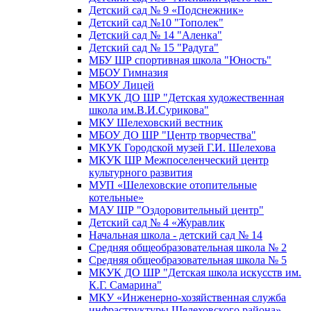
Детский сад № 9 «Подснежник»
Детский сад №10 "Тополек"
Детский сад № 14 "Аленка"
Детский сад № 15 "Радуга"
МБУ ШР спортивная школа "Юность"
МБОУ Гимназия
МБОУ Лицей
МКУК ДО ШР "Детская художественная
школа им.В.И.Сурикова"
МКУ Шелеховский вестник
МБОУ ДО ШР "Центр творчества"
МКУК Городской музей Г.И. Шелехова
МКУК ШР Межпоселенческий центр
культурного развития
МУП «Шелеховские отопительные
котельные»
МАУ ШР "Оздоровительный центр"
Детский сад № 4 «Журавлик
Начальная школа - детский сад № 14
Средняя общеобразовательная школа № 2
Средняя общеобразовательная школа № 5
МКУК ДО ШР "Детская школа искусств им.
К.Г. Самарина"
МКУ «Инженерно-хозяйственная служба
инфраструктуры Шелеховского района»