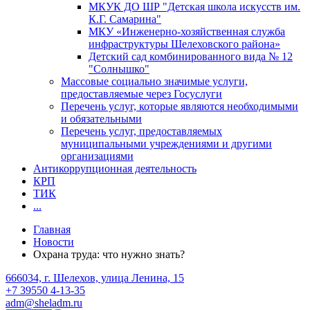
МКУК ДО ШР "Детская школа искусств им.
К.Г. Самарина"
МКУ «Инженерно-хозяйственная служба
инфраструктуры Шелеховского района»
Детский сад комбинированного вида № 12
"Солнышко"
Массовые социально значимые услуги,
предоставляемые через Госуслуги
Перечень услуг, которые являются необходимыми
и обязательными
Перечень услуг, предоставляемых
муниципальными учреждениями и другими
организациями
Антикоррупционная деятельность
КРП
ТИК
...
Главная
Новости
Охрана труда: что нужно знать?
666034, г. Шелехов, улица Ленина, 15
+7 39550 4-13-35
adm@sheladm.ru