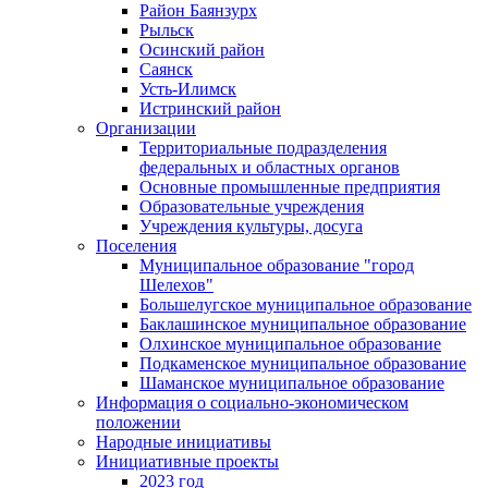
Район Баянзурх
Рыльск
Осинский район
Саянск
Усть-Илимск
Истринский район
Организации
Территориальные подразделения
федеральных и областных органов
Основные промышленные предприятия
Образовательные учреждения
Учреждения культуры, досуга
Поселения
Муниципальное образование "город
Шелехов"
Большелугское муниципальное образование
Баклашинское муниципальное образование
Олхинское муниципальное образование
Подкаменское муниципальное образование
Шаманское муниципальное образование
Информация о социально-экономическом
положении
Народные инициативы
Инициативные проекты
2023 год