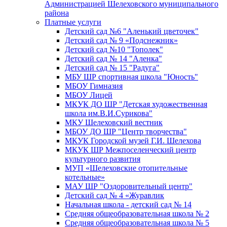
Администрацией Шелеховского муниципального
района
Платные услуги
Детский сад №6 "Аленький цветочек"
Детский сад № 9 «Подснежник»
Детский сад №10 "Тополек"
Детский сад № 14 "Аленка"
Детский сад № 15 "Радуга"
МБУ ШР спортивная школа "Юность"
МБОУ Гимназия
МБОУ Лицей
МКУК ДО ШР "Детская художественная
школа им.В.И.Сурикова"
МКУ Шелеховский вестник
МБОУ ДО ШР "Центр творчества"
МКУК Городской музей Г.И. Шелехова
МКУК ШР Межпоселенческий центр
культурного развития
МУП «Шелеховские отопительные
котельные»
МАУ ШР "Оздоровительный центр"
Детский сад № 4 «Журавлик
Начальная школа - детский сад № 14
Средняя общеобразовательная школа № 2
Средняя общеобразовательная школа № 5