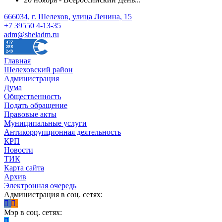
666034, г. Шелехов, улица Ленина, 15
+7 39550 4-13-35
adm@sheladm.ru
Главная
Шелеховский район
Администрация
Дума
Общественность
Подать обращение
Правовые акты
Муниципальные услуги
Антикоррупционная деятельность
КРП
Новости
ТИК
Карта сайта
Архив
Электронная очередь
Администрация в соц. сетях:
Мэр в соц. сетях: