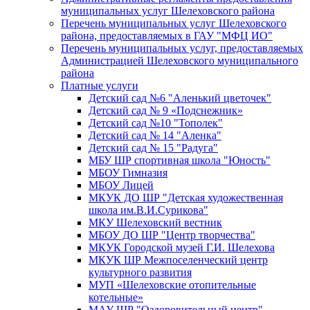
муниципальных услуг Шелеховского района
Перечень муниципальных услуг Шелеховского
района, предоставляемых в ГАУ "МФЦ ИО"
Перечень муниципальных услуг, предоставляемых
Администрацией Шелеховского муниципального
района
Платные услуги
Детский сад №6 "Аленький цветочек"
Детский сад № 9 «Подснежник»
Детский сад №10 "Тополек"
Детский сад № 14 "Аленка"
Детский сад № 15 "Радуга"
МБУ ШР спортивная школа "Юность"
МБОУ Гимназия
МБОУ Лицей
МКУК ДО ШР "Детская художественная
школа им.В.И.Сурикова"
МКУ Шелеховский вестник
МБОУ ДО ШР "Центр творчества"
МКУК Городской музей Г.И. Шелехова
МКУК ШР Межпоселенческий центр
культурного развития
МУП «Шелеховские отопительные
котельные»
МАУ ШР "Оздоровительный центр"