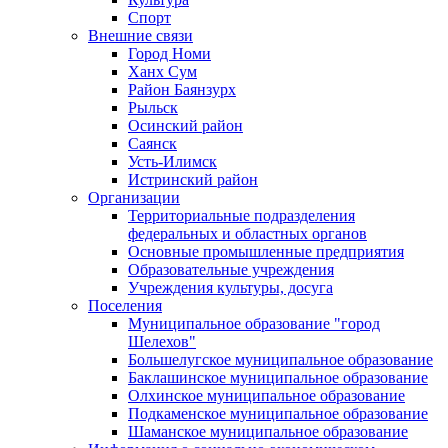
Спорт
Внешние связи
Город Номи
Ханх Сум
Район Баянзурх
Рыльск
Осинский район
Саянск
Усть-Илимск
Истринский район
Организации
Территориальные подразделения
федеральных и областных органов
Основные промышленные предприятия
Образовательные учреждения
Учреждения культуры, досуга
Поселения
Муниципальное образование "город
Шелехов"
Большелугское муниципальное образование
Баклашинское муниципальное образование
Олхинское муниципальное образование
Подкаменское муниципальное образование
Шаманское муниципальное образование