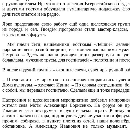
с руководителем Иркутского отделения Всероссийского студ
и другими гостями обсуждали гуманитарную поддержку фрон
делиться опытом и на радио.
Ярко представила свою работу ещё одна шелеховская групп
из города и сёл. Гвоздём программы стали мастер-классы,
и участников форума.
– Мы плели сети, нашлемники, костюмы «Леший»: делали 
нарезания лент разной ширины, изготовленные нашими мужчи
Петрова. – Здесь же наши рукодельницы развернули целу
балаклавы, мужские трусы, для госпиталей – полотенца и пост
В числе изделий группы – окопные свечи, сувениры ручной ра
– Представителям иркутского госпиталя понравились сувени
Дома культуры, – замечает Ирина. – По словам сотрудников, б
с собой, мы передали госпиталю. Сделаем ещё и тоже передади
Настроения и вдохновения мероприятию добавил импровиз
жителя села Моты Александра Борисенко. На форум он пр
Иванович взял инструмент в руки и начал играть. К нему н
артисты казачьего хора, подтянулись другие участники фору
прочим, собираясь в пункте плетения сетей, наши волонтёр
обстановке. А Александр Иванович не только музыкант, 