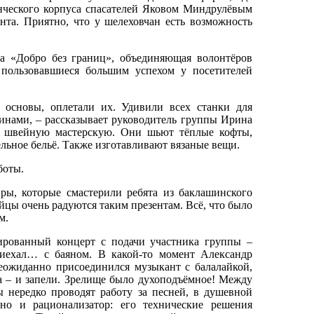
енческого корпуса спасателей Яковом Миндрулёвым
та. Приятно, что у шелеховчан есть возможность
а «Добро без границ», объединяющая волонтёров
 пользовавшиеся большим успехом у посетителей
основы, оплетали их. Удивили всех станки для
нами, – рассказывает руководитель группы Ирина
ю швейную мастерскую. Они шьют тёплые кофты,
ельное бельё. Также изготавливают вязаные вещи.
боты.
ры, которые смастерили ребята из баклашинского
ойцы очень радуются таким презентам. Всё, что было
м.
ированный концерт с подачи участника группы –
иехал… с баяном. В какой-то момент Александр
еожиданно присоединился музыкант с балалайкой,
ма – и запели. Зрелище было духоподъёмное! Между
ы нередко проводят работу за песней, в душевной
но и рационализатор: его технические решения