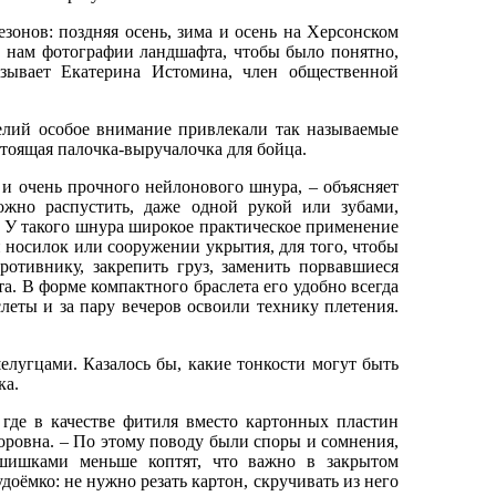
зонов: поздняя осень, зима и осень на Херсонском
и нам фотографии ландшафта, чтобы было понятно,
азывает Екатерина Истомина, член общественной
елий особое внимание привлекали так называемые
стоящая палочка-выручалочка для бойца.
 и очень прочного нейлонового шнура, – объясняет
ожно распустить, даже одной рукой или зубами,
. У такого шнура широкое практическое применение
и носилок или сооружении укрытия, для того, чтобы
ротивнику, закрепить груз, заменить порвавшиеся
а. В форме компактного браслета его удобно всегда
слеты и за пару вечеров освоили технику плетения.
елугцами. Казалось бы, какие тонкости могут быть
ка.
 где в качестве фитиля вместо картонных пластин
ровна. – По этому поводу были споры и сомнения,
шишками меньше коптят, что важно в закрытом
доёмко: не нужно резать картон, скручивать из него