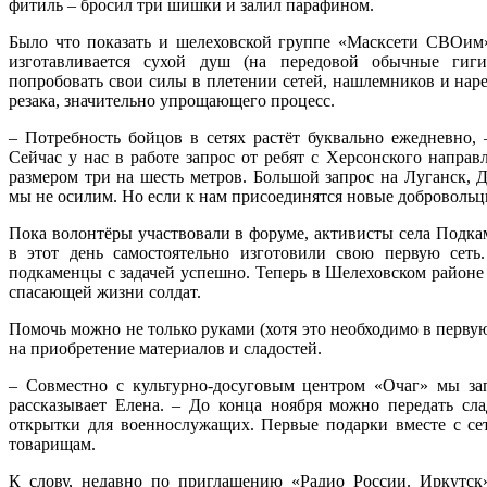
фитиль – бросил три шишки и залил парафином.
Было что показать и шелеховской группе «Масксети СВОим»
изготавливается сухой душ (на передовой обычные гиги
попробовать свои силы в плетении сетей, нашлемников и нар
резака, значительно упрощающего процесс.
– Потребность бойцов в сетях растёт буквально ежедневно,
Сейчас у нас в работе запрос от ребят с Херсонского направ
размером три на шесть метров. Большой запрос на Луганск, 
мы не осилим. Но если к нам присоединятся новые добровольц
Пока волонтёры участвовали в форуме, активисты села Подк
в этот день самостоятельно изготовили свою первую сеть
подкаменцы с задачей успешно. Теперь в Шелеховском районе
спасающей жизни солдат.
Помочь можно не только руками (хотя это необходимо в перву
на приобретение материалов и сладостей.
– Совместно с культурно-досуговым центром «Очаг» мы з
рассказывает Елена. – До конца ноября можно передать сла
открытки для военнослужащих. Первые подарки вместе с се
товарищам.
К слову, недавно по приглашению «Радио России. Иркутск»