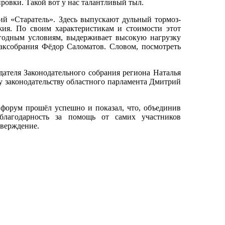
ровки. Такой вот у нас талантливый тыл.
й «Старатель». Здесь выпускают дульный тормоз-
жия. По своим характеристикам и стоимости этот
годным условиям, выдерживает высокую нагрузку
Заксобрания Фёдор Саломатов. Словом, посмотреть
дателя Законодательного собрания региона Наталья
у законодательству областного парламента Дмитрий
 форум прошёл успешно и показал, что, объединив
лагодарность за помощь от самих участников
тверждение.