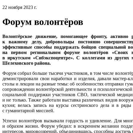
22 ноября 2023 г.
Форум волонтёров
Волонтёрское движение, помогающее фронту, активно 
к важному делу, добровольцы постоянно совершенств
эффективные способы поддержать бойцов специальной во
на первом региональном форуме волонтёров «Своих н
в иркутском «Сибэкспоцентре». С коллегами из других
Шелеховского района.
Форум собрал больше тысячи участников, в том числе волонтёр
демонстрировали свои наработки и изделия, давали мастер-к
столы и лекции на разные темы: об особенностях отправки г
сопровождении волонтёрской деятельности и психологическо
социальной поддержки участников СВО, тактической медицин
и не только. Также работали выставка различных видов воору
кухня; велась запись на курсы сестринского дела и в ряд
с гуманитарной миссией.
Успехи волонтёров вызывали гордость и удивление. Для мног
и образом жизни. Форум убедил: в искреннем желании подде
интересов, мировоззрений, объединившись, способны достичь 