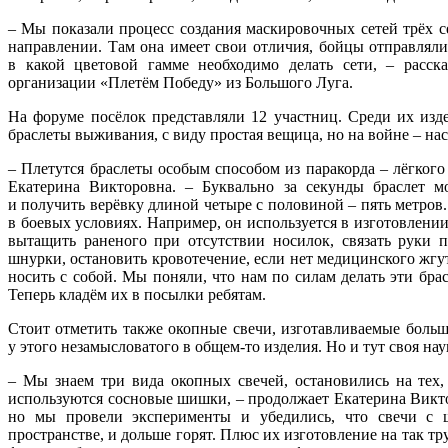
– Мы показали процесс создания маскировочных сетей трёх се
направлении. Там она имеет свои отличия, бойцы отправлял
в какой цветовой гамме необходимо делать сети, – расск
организации «Плетём Победу» из Большого Луга.
На форуме посёлок представляли 12 участниц. Среди их изд
браслеты выживания, с виду простая вещица, но на войне – на
– Плетутся браслеты особым способом из паракорда – лёгкого
Екатерина Викторовна. – Буквально за секунды браслет м
и получить верёвку длиной четыре с половиной – пять метров
в боевых условиях. Например, он используется в изготовлени
вытащить раненого при отсутствии носилок, связать руки п
шнурки, остановить кровотечение, если нет медицинского жгут
носить с собой. Мы поняли, что нам по силам делать эти бра
Теперь кладём их в посылки ребятам.
Стоит отметить также окопные свечи, изготавливаемые больш
у этого незамысловатого в общем-то изделия. Но и тут своя нау
– Мы знаем три вида окопных свечей, остановились на тех,
используются сосновые шишки, – продолжает Екатерина Викто
но мы провели эксперименты и убедились, что свечи с 
пространстве, и дольше горят. Плюс их изготовление на так тру