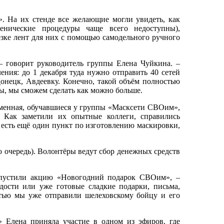
. На их стенде все желающие могли увидеть, как
енические процедуры чаще всего недоступны),
езке лент для них с помощью самодельного ручного
 – говорит руководитель группы Елена Чуйкина. –
ления: до 1 декабря туда нужно отправить 40 сетей
Донецк, Авдеевку. Конечно, такой объём полностью
ы, мы сможем сделать как можно больше.
аменная, обучавшиеся у группы «Масксети СВОим»,
. Как заметили их опытные коллеги, справились
 есть ещё один пункт по изготовлению маскировки,
ю очередь). Волонтёры ведут сбор денежных средств
апустили акцию «Новогодний подарок СВОим», –
дости или уже готовые сладкие подарки, письма,
тью мы уже отправили шелеховскому бойцу и его
 Елена приняла участие в одном из эфиров, где