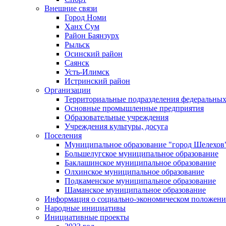
Внешние связи
Город Номи
Ханх Сум
Район Баянзурх
Рыльск
Осинский район
Саянск
Усть-Илимск
Истринский район
Организации
Территориальные подразделения федеральных
Основные промышленные предприятия
Образовательные учреждения
Учреждения культуры, досуга
Поселения
Муниципальное образование "город Шелехов
Большелугское муниципальное образование
Баклашинское муниципальное образование
Олхинское муниципальное образование
Подкаменское муниципальное образование
Шаманское муниципальное образование
Информация о социально-экономическом положен
Народные инициативы
Инициативные проекты