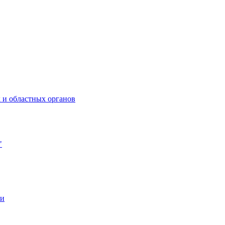
 и областных органов
"
ии