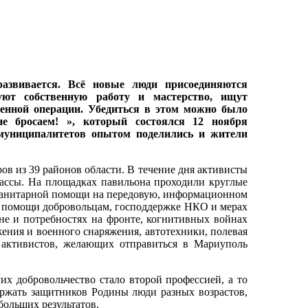
развивается. Всё новые люди присоединяются
уют собственную работу и мастерство, ищут
енной операции. Убедиться в этом можно было
е бросаем! », который состоялся 12 ноября
 муниципалитетов опытом поделились и жители
ов из 39 районов области. В течение дня активисты
лассы. На площадках павильона проходили круглые
уманитарной помощи на передовую, информационном
й помощи добровольцам, господдержке НКО и мерах
е и потребностях на фронте, когнитивных войнах
жения и военного снаряжения, автотехники, полевая
ы активистов, желающих отправиться в Мариуполь
их добровольчество стало второй профессией, а то
ржать защитников Родины люди разных возрастов,
больших результатов.