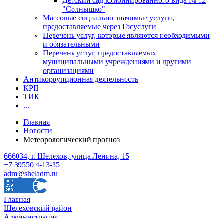
Детский сад комбинированного вида № 12
"Солнышко"
Массовые социально значимые услуги,
предоставляемые через Госуслуги
Перечень услуг, которые являются необходимыми
и обязательными
Перечень услуг, предоставляемых
муниципальными учреждениями и другими
организациями
Антикоррупционная деятельность
КРП
ТИК
...
Главная
Новости
Метеорологический прогноз
666034, г. Шелехов, улица Ленина, 15
+7 39550 4-13-35
adm@sheladm.ru
Главная
Шелеховский район
Администрация