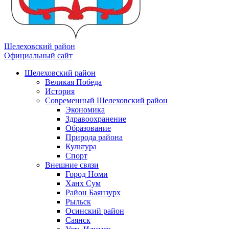
Шелеховский район
Официальный сайт
Шелеховский район
Великая Победа
История
Современный Шелеховский район
Экономика
Здравоохранение
Образование
Природа района
Культура
Спорт
Внешние связи
Город Номи
Ханх Сум
Район Баянзурх
Рыльск
Осинский район
Саянск