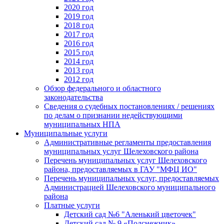
2020 год
2019 год
2018 год
2017 год
2016 год
2015 год
2014 год
2013 год
2012 год
Обзор федерального и областного
законодательства
Сведения о судебных постановлениях / решениях
по делам о признании недействующими
муниципальных НПА
Муниципальные услуги
Административные регламенты предоставления
муниципальных услуг Шелеховского района
Перечень муниципальных услуг Шелеховского
района, предоставляемых в ГАУ "МФЦ ИО"
Перечень муниципальных услуг, предоставляемых
Администрацией Шелеховского муниципального
района
Платные услуги
Детский сад №6 "Аленький цветочек"
Детский сад № 9 «Подснежник»