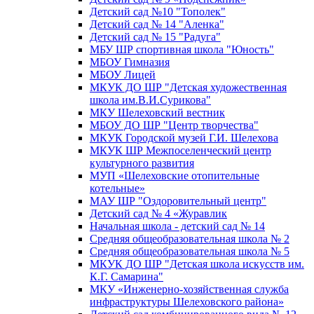
Детский сад №10 "Тополек"
Детский сад № 14 "Аленка"
Детский сад № 15 "Радуга"
МБУ ШР спортивная школа "Юность"
МБОУ Гимназия
МБОУ Лицей
МКУК ДО ШР "Детская художественная
школа им.В.И.Сурикова"
МКУ Шелеховский вестник
МБОУ ДО ШР "Центр творчества"
МКУК Городской музей Г.И. Шелехова
МКУК ШР Межпоселенческий центр
культурного развития
МУП «Шелеховские отопительные
котельные»
МАУ ШР "Оздоровительный центр"
Детский сад № 4 «Журавлик
Начальная школа - детский сад № 14
Средняя общеобразовательная школа № 2
Средняя общеобразовательная школа № 5
МКУК ДО ШР "Детская школа искусств им.
К.Г. Самарина"
МКУ «Инженерно-хозяйственная служба
инфраструктуры Шелеховского района»