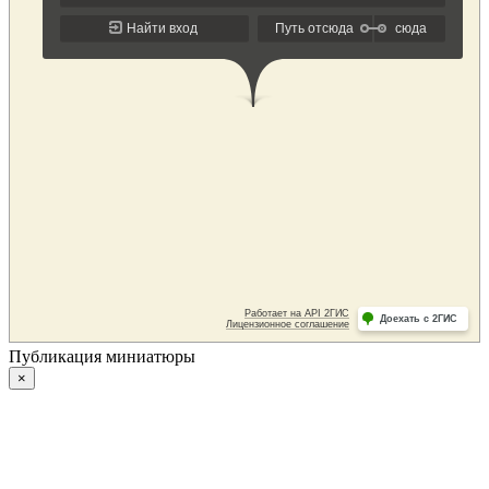
Публикация миниатюры
×