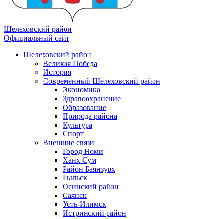
Шелеховский район
Официальный сайт
Шелеховский район
Великая Победа
История
Современный Шелеховский район
Экономика
Здравоохранение
Образование
Природа района
Культура
Спорт
Внешние связи
Город Номи
Ханх Сум
Район Баянзурх
Рыльск
Осинский район
Саянск
Усть-Илимск
Истринский район