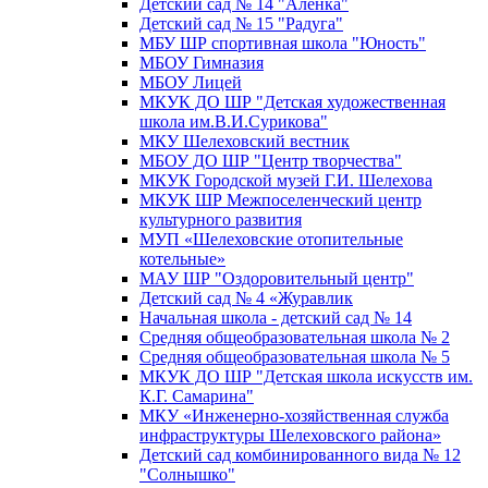
Детский сад № 14 "Аленка"
Детский сад № 15 "Радуга"
МБУ ШР спортивная школа "Юность"
МБОУ Гимназия
МБОУ Лицей
МКУК ДО ШР "Детская художественная
школа им.В.И.Сурикова"
МКУ Шелеховский вестник
МБОУ ДО ШР "Центр творчества"
МКУК Городской музей Г.И. Шелехова
МКУК ШР Межпоселенческий центр
культурного развития
МУП «Шелеховские отопительные
котельные»
МАУ ШР "Оздоровительный центр"
Детский сад № 4 «Журавлик
Начальная школа - детский сад № 14
Средняя общеобразовательная школа № 2
Средняя общеобразовательная школа № 5
МКУК ДО ШР "Детская школа искусств им.
К.Г. Самарина"
МКУ «Инженерно-хозяйственная служба
инфраструктуры Шелеховского района»
Детский сад комбинированного вида № 12
"Солнышко"