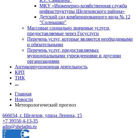
К.Г. Самарина"
МКУ «Инженерно-хозяйственная служба
инфраструктуры Шелеховского района»
Детский сад комбинированного вида № 12
"Солнышко"
Массовые социально значимые услуги,
предоставляемые через Госуслуги
Перечень услуг, которые являются необходимыми
и обязательными
Перечень услуг, предоставляемых
муниципальными учреждениями и другими
организациями
Антикоррупционная деятельность
КРП
ТИК
...
Главная
Новости
Метеорологический прогноз
666034, г. Шелехов, улица Ленина, 15
+7 39550 4-13-35
adm@sheladm.ru