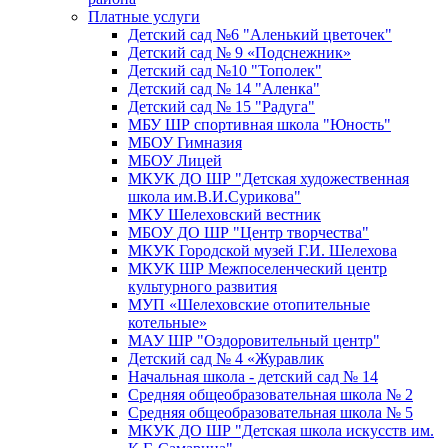
Платные услуги
Детский сад №6 "Аленький цветочек"
Детский сад № 9 «Подснежник»
Детский сад №10 "Тополек"
Детский сад № 14 "Аленка"
Детский сад № 15 "Радуга"
МБУ ШР спортивная школа "Юность"
МБОУ Гимназия
МБОУ Лицей
МКУК ДО ШР "Детская художественная
школа им.В.И.Сурикова"
МКУ Шелеховский вестник
МБОУ ДО ШР "Центр творчества"
МКУК Городской музей Г.И. Шелехова
МКУК ШР Межпоселенческий центр
культурного развития
МУП «Шелеховские отопительные
котельные»
МАУ ШР "Оздоровительный центр"
Детский сад № 4 «Журавлик
Начальная школа - детский сад № 14
Средняя общеобразовательная школа № 2
Средняя общеобразовательная школа № 5
МКУК ДО ШР "Детская школа искусств им.