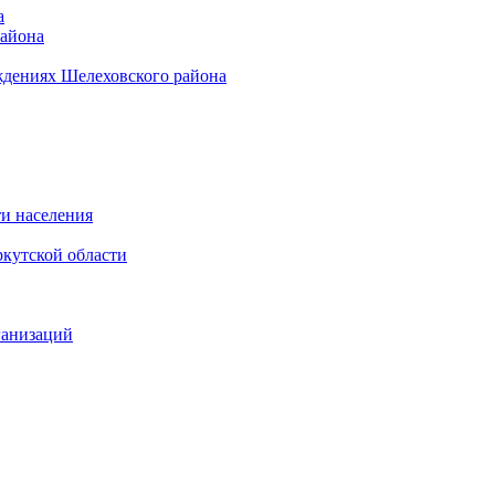
а
района
ждениях Шелеховского района
и населения
кутской области
ганизаций