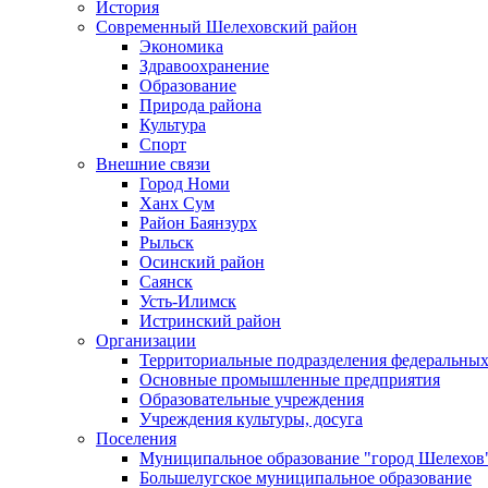
История
Современный Шелеховский район
Экономика
Здравоохранение
Образование
Природа района
Культура
Спорт
Внешние связи
Город Номи
Ханх Сум
Район Баянзурх
Рыльск
Осинский район
Саянск
Усть-Илимск
Истринский район
Организации
Территориальные подразделения федеральных
Основные промышленные предприятия
Образовательные учреждения
Учреждения культуры, досуга
Поселения
Муниципальное образование "город Шелехов
Большелугское муниципальное образование