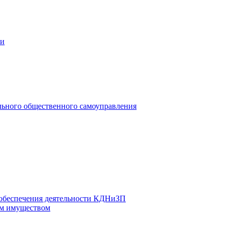
ии
льного общественного самоуправления
 обеспечения деятельности КДНиЗП
м имуществом