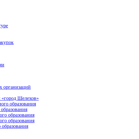
туре
акупок
ми
х организаций
 «город Шелехов»
ого образования
образования
го образования
го образования
 образования