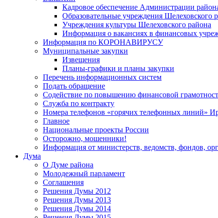
Кадровое обеспечение Администрации район
Образовательные учреждения Шелеховского 
Учреждения культуры Шелеховского района
Информация о вакансиях в финансовых учре
Информация по КОРОНАВИРУСУ
Муниципальные закупки
Извещения
Планы-графики и планы закупки
Перечень информационных систем
Подать обращение
Содействие по повышению финансовой грамотност
Служба по контракту
Номера телефонов «горячих телефонных линий» Ир
Главное
Национальные проекты России
Осторожно, мошенники!
Информация от министерств, ведомств, фондов, ор
Дума
О Думе района
Молодежный парламент
Соглашения
Решения Думы 2012
Решения Думы 2013
Решения Думы 2014
Решения Думы 2015