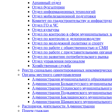
Архивный отдел
Отдел бухгалтерии
Отдел информационных технологий
Отдел мобилизационной подготовки
Комитет по градостроительству и инфраструк
Отдел ГО и ЧС
Отдел культуры
Отдел по контролю в сфере муниципальных з
Отдел по контролю и делопроизводству
Отдел по молодежной политике и спорту
Отдел по работе с общественностью и СМИ
Отдел по работе с представительными органа
Отдел по развитию потребительского рынка
Отдел управления персоналом
Хозяйственная служба
Реестр социально ориентированных некоммерчески
Органы местного самоуправления
Администрация муниципального образования
Администрация Большелугского муниципальн
Администрация Олхинского муниципального 
Администрация Подкаменского муниципально
Администрация Баклашинского муниципально
Администрация Шаманского муниципального
Распорядок деятельности Администрации
Прием граждан