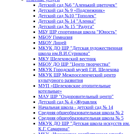
Детский сад №6 "Аленький цветочек"
Детский сад № 9 «Подснежник»
Детский сад №10 "Тополек"
Детский сад № 14 "Аленка"
Детский сад № 15 "Радуга"
МБУ ШР спортивная школа "Юность"
МБОУ Гимназия
МБОУ Лицей
МКУК ДО ШР "Детская художественная
школа им.В.И.Сурикова"
МКУ Шелеховский вестник
МБОУ ДО ШР "Центр творчества"
МКУК Городской музей Г.И. Шелехова
МКУК ШР Межпоселенческий центр
культурного развития
МУП «Шелеховские отопительные
котельные»
МАУ ШР "Оздоровительный центр"
Детский сад № 4 «Журавлик
Начальная школа - детский сад № 14
Средняя общеобразовательная школа № 2
Средняя общеобразовательная школа № 5
МКУК ДО ШР "Детская школа искусств им.
К.Г. Самарина"