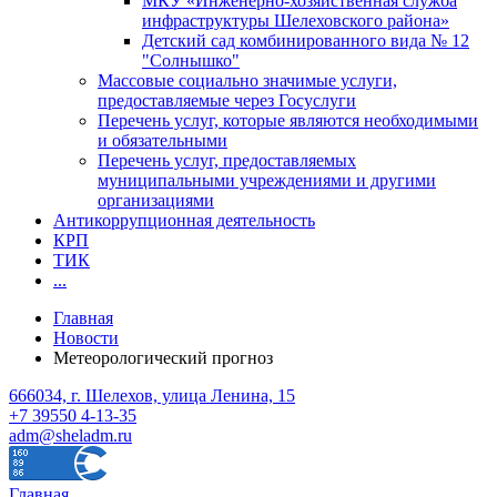
МКУ «Инженерно-хозяйственная служба
инфраструктуры Шелеховского района»
Детский сад комбинированного вида № 12
"Солнышко"
Массовые социально значимые услуги,
предоставляемые через Госуслуги
Перечень услуг, которые являются необходимыми
и обязательными
Перечень услуг, предоставляемых
муниципальными учреждениями и другими
организациями
Антикоррупционная деятельность
КРП
ТИК
...
Главная
Новости
Метеорологический прогноз
666034, г. Шелехов, улица Ленина, 15
+7 39550 4-13-35
adm@sheladm.ru
Главная