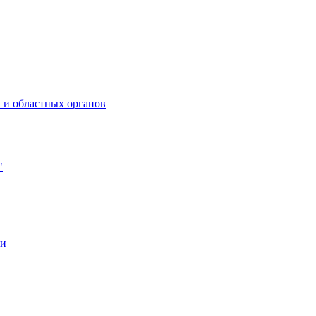
 и областных органов
"
ии