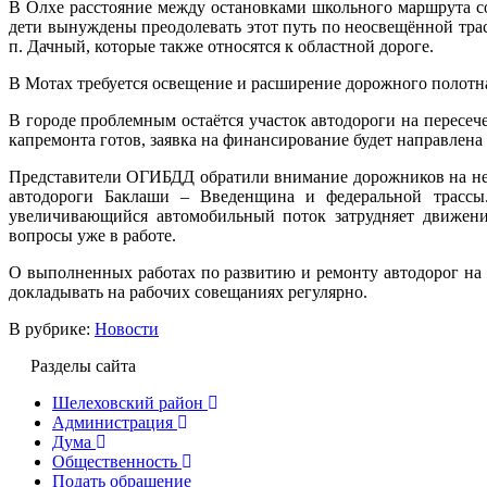
В Олхе расстояние между остановками школьного маршрута со
дети вынуждены преодолевать этот путь по неосвещённой трас
п. Дачный, которые также относятся к областной дороге.
В Мотах требуется освещение и расширение дорожного полотн
В городе проблемным остаётся участок автодороги на пересеч
капремонта готов, заявка на финансирование будет направлена
Представители ОГИБДД обратили внимание дорожников на нео
автодороги Баклаши – Введенщина и федеральной трассы.
увеличивающийся автомобильный поток затрудняет движен
вопросы уже в работе.
О выполненных работах по развитию и ремонту автодорог на
докладывать на рабочих совещаниях регулярно.
В рубрике:
Новости
Разделы сайта
Шелеховский район
Администрация
Дума
Общественность
Подать обращение