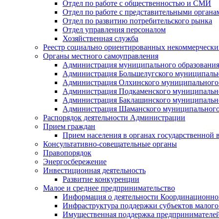
Отдел по работе с общественностью и СМИ
Отдел по работе с представительными органа
Отдел по развитию потребительского рынка
Отдел управления персоналом
Хозяйственная служба
Реестр социально ориентированных некоммерчески
Органы местного самоуправления
Администрация муниципального образования
Администрация Большелугского муниципальн
Администрация Олхинского муниципального 
Администрация Подкаменского муниципально
Администрация Баклашинского муниципально
Администрация Шаманского муниципального
Распорядок деятельности Администрации
Прием граждан
Прием населения в органах государственной 
Консультативно-совещательные органы
Правопорядок
Энергосбережение
Инвестиционная деятельность
Развитие конкуренции
Малое и среднее предпринимательство
Информация о деятельности Координационног
Инфраструктура поддержки субъектов малого
Имущественная поддержка предпринимателей