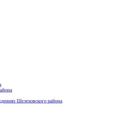
а
района
ждениях Шелеховского района