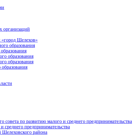
ми
х организаций
 «город Шелехов»
ого образования
образования
го образования
го образования
 образования
власти
о совета по развитию малого и среднего предпринимательства
 и среднего предпринимательства
 Шелеховского района