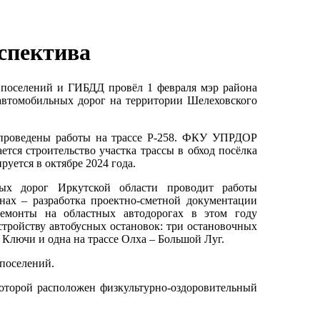
рспектива
 поселений и ГИБДД провёл 1 февраля мэр района
автомобильных дорог на территории Шелеховского
 проведены работы на трассе Р-258. ФКУ УПРДОР
ется строительство участка трассы в обход посёлка
уется в октябре 2024 года.
ных дорог Иркутской области проводит работы
нах – разработка проектно-сметной документации
ремонты на областных автодорогах в этом году
стройству автобусных остановок: три остановочных
Ключи и одна на трассе Олха – Большой Луг.
 поселений.
оторой расположен физкультурно-оздоровительный