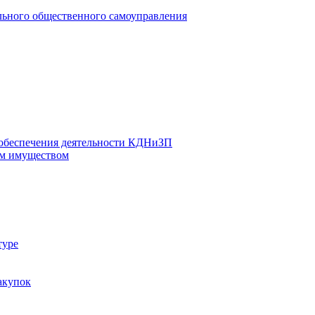
льного общественного самоуправления
 обеспечения деятельности КДНиЗП
м имуществом
туре
акупок