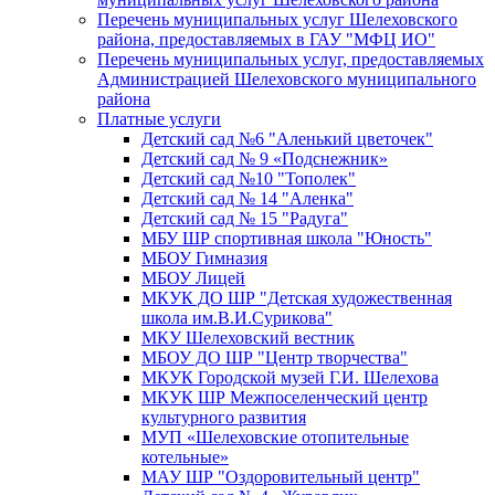
Перечень муниципальных услуг Шелеховского
района, предоставляемых в ГАУ "МФЦ ИО"
Перечень муниципальных услуг, предоставляемых
Администрацией Шелеховского муниципального
района
Платные услуги
Детский сад №6 "Аленький цветочек"
Детский сад № 9 «Подснежник»
Детский сад №10 "Тополек"
Детский сад № 14 "Аленка"
Детский сад № 15 "Радуга"
МБУ ШР спортивная школа "Юность"
МБОУ Гимназия
МБОУ Лицей
МКУК ДО ШР "Детская художественная
школа им.В.И.Сурикова"
МКУ Шелеховский вестник
МБОУ ДО ШР "Центр творчества"
МКУК Городской музей Г.И. Шелехова
МКУК ШР Межпоселенческий центр
культурного развития
МУП «Шелеховские отопительные
котельные»
МАУ ШР "Оздоровительный центр"