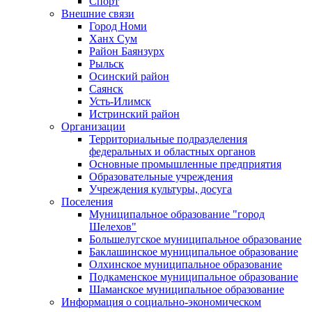
Спорт
Внешние связи
Город Номи
Ханх Сум
Район Баянзурх
Рыльск
Осинский район
Саянск
Усть-Илимск
Истринский район
Организации
Территориальные подразделения
федеральных и областных органов
Основные промышленные предприятия
Образовательные учреждения
Учреждения культуры, досуга
Поселения
Муниципальное образование "город
Шелехов"
Большелугское муниципальное образование
Баклашинское муниципальное образование
Олхинское муниципальное образование
Подкаменское муниципальное образование
Шаманское муниципальное образование
Информация о социально-экономическом