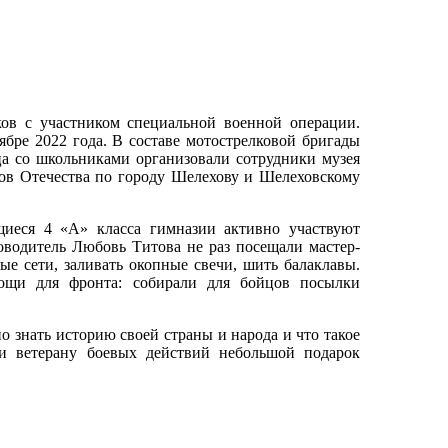
ов с участником специальной военной операции.
бре 2022 года. В составе мотострелковой бригады
ца со школьниками организовали сотрудники музея
нов Отечества по городу Шелехову и Шелеховскому
щиеся 4 «А» класса гимназии активно участвуют
водитель Любовь Титова не раз посещали мастер-
ые сети, заливать окопные свечи, шить балаклавы.
ощи для фронта: собирали для бойцов посылки
о знать историю своей страны и народа и что такое
ли ветерану боевых действий небольшой подарок