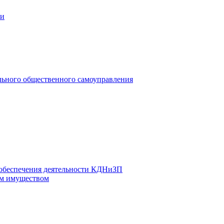
ии
льного общественного самоуправления
 обеспечения деятельности КДНиЗП
м имуществом