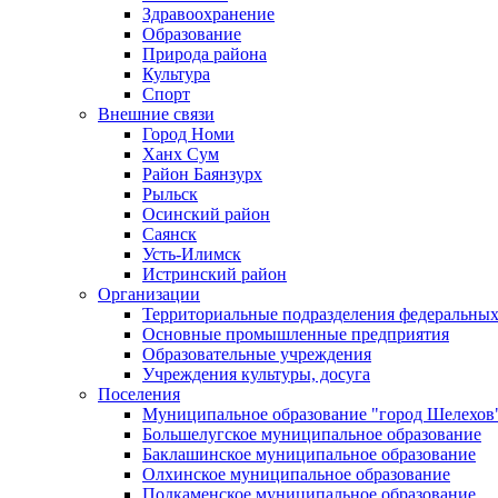
Здравоохранение
Образование
Природа района
Культура
Спорт
Внешние связи
Город Номи
Ханх Сум
Район Баянзурх
Рыльск
Осинский район
Саянск
Усть-Илимск
Истринский район
Организации
Территориальные подразделения федеральных
Основные промышленные предприятия
Образовательные учреждения
Учреждения культуры, досуга
Поселения
Муниципальное образование "город Шелехов
Большелугское муниципальное образование
Баклашинское муниципальное образование
Олхинское муниципальное образование
Подкаменское муниципальное образование