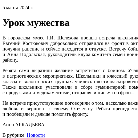
5 марта 2024 г.
Урок мужества
В городском музее Г.И. Шелехова прошла встреча школьник
Евгений Костюкович добровольно отправился на фронт в октя
получил ранение и сейчас находится в отпуске. Встречу бой
и Анна Подольская, руководитель клуба комитета семей вои
району.
Ребята сами выразили желание встретиться с бойцом. Уча
в патриотических мероприятиях. Школьники и классный руко
классы в волонтёрских группах: учились плести маскировочн
Также школьники участвовали в сборе гуманитарной пом
с продуктами и медикаментами, отправляли письма на фронт.
На встрече присутствующие поговорили о том, насколько важн
любовь и верность к своему Отечеству. Ребята преподнес
и пообещали и дальше помогать фронту.
Анна АРКАДЬЕВА
В рубрике:
Новости