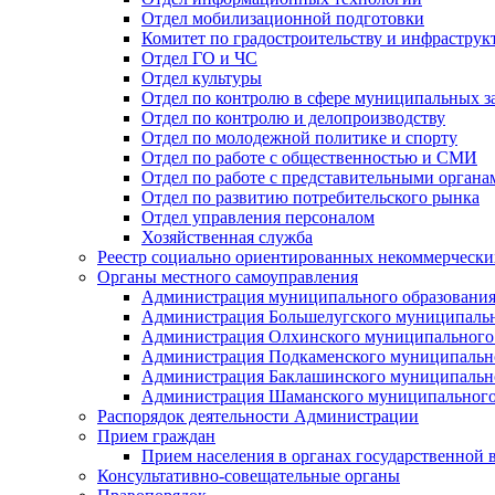
Отдел мобилизационной подготовки
Комитет по градостроительству и инфраструк
Отдел ГО и ЧС
Отдел культуры
Отдел по контролю в сфере муниципальных з
Отдел по контролю и делопроизводству
Отдел по молодежной политике и спорту
Отдел по работе с общественностью и СМИ
Отдел по работе с представительными органа
Отдел по развитию потребительского рынка
Отдел управления персоналом
Хозяйственная служба
Реестр социально ориентированных некоммерчески
Органы местного самоуправления
Администрация муниципального образования
Администрация Большелугского муниципальн
Администрация Олхинского муниципального 
Администрация Подкаменского муниципально
Администрация Баклашинского муниципально
Администрация Шаманского муниципального
Распорядок деятельности Администрации
Прием граждан
Прием населения в органах государственной 
Консультативно-совещательные органы