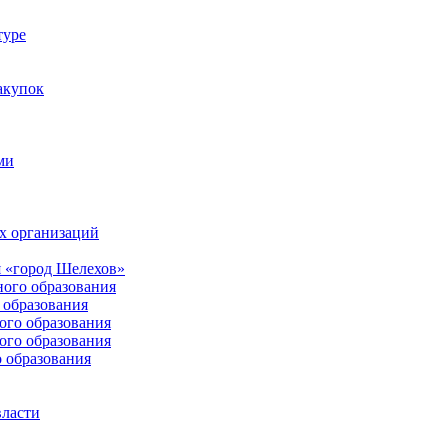
туре
акупок
ми
х организаций
 «город Шелехов»
ого образования
образования
го образования
го образования
 образования
власти