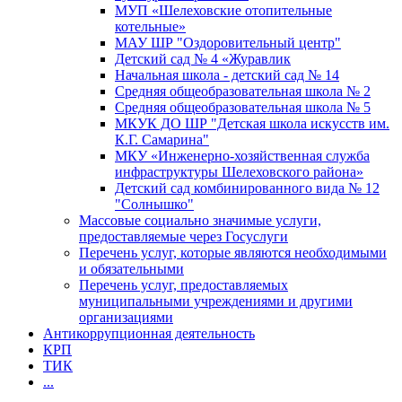
МУП «Шелеховские отопительные
котельные»
МАУ ШР "Оздоровительный центр"
Детский сад № 4 «Журавлик
Начальная школа - детский сад № 14
Средняя общеобразовательная школа № 2
Средняя общеобразовательная школа № 5
МКУК ДО ШР "Детская школа искусств им.
К.Г. Самарина"
МКУ «Инженерно-хозяйственная служба
инфраструктуры Шелеховского района»
Детский сад комбинированного вида № 12
"Солнышко"
Массовые социально значимые услуги,
предоставляемые через Госуслуги
Перечень услуг, которые являются необходимыми
и обязательными
Перечень услуг, предоставляемых
муниципальными учреждениями и другими
организациями
Антикоррупционная деятельность
КРП
ТИК
...