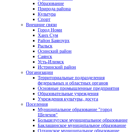
Образование
Природа района
Культура
Спорт
Внешние связи
Город Номи
Ханх Сум
Район Баянзурх
Рыльск
Осинский район
Саянск
Усть-Илимск
Истринский район
Организации
Территориальные подразделения
федеральных и областных органов
Основные промышленные предприятия
Образовательные учреждения
Учреждения культуры, досуга
Поселения
Муниципальное образование "город
Шелехов"
Большелугское муниципальное образование
Баклашинское муниципальное образование
Олхинское муниципальное образование