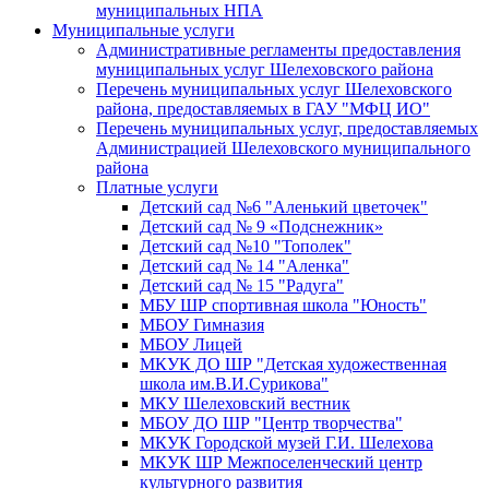
муниципальных НПА
Муниципальные услуги
Административные регламенты предоставления
муниципальных услуг Шелеховского района
Перечень муниципальных услуг Шелеховского
района, предоставляемых в ГАУ "МФЦ ИО"
Перечень муниципальных услуг, предоставляемых
Администрацией Шелеховского муниципального
района
Платные услуги
Детский сад №6 "Аленький цветочек"
Детский сад № 9 «Подснежник»
Детский сад №10 "Тополек"
Детский сад № 14 "Аленка"
Детский сад № 15 "Радуга"
МБУ ШР спортивная школа "Юность"
МБОУ Гимназия
МБОУ Лицей
МКУК ДО ШР "Детская художественная
школа им.В.И.Сурикова"
МКУ Шелеховский вестник
МБОУ ДО ШР "Центр творчества"
МКУК Городской музей Г.И. Шелехова
МКУК ШР Межпоселенческий центр
культурного развития